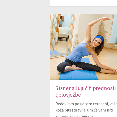
5 iznenađujućih prednosti
tjelovježbe
Redovitim posjetom teretani, vaša
koža biti zdravija, um će vam biti
zdraviji, no to nije sve.