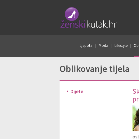
Ljepota
Moda
Lifestyle
Obl
Oblikovanje tijela
Sk
Dijete
pr
ost