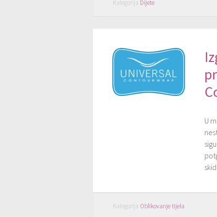
Kategorija
Dijete
Iz
p
C
U m
nes
sigu
potp
skid
Kategorija
Oblikovanje tijela