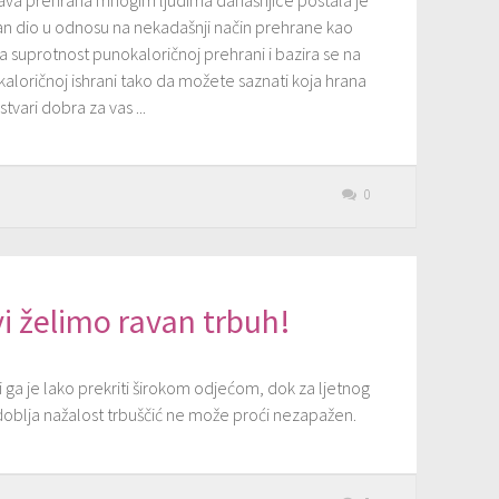
ava prehrana mnogim ljudima današnjice postala je
an dio u odnosu na nekadašnji način prehrane kao
a suprotnost punokaloričnoj prehrani i bazira se na
aloričnoj ishrani tako da možete saznati koja hrana
 stvari dobra za vas ...
0
i želimo ravan trbuh!
 ga je lako prekriti širokom odjećom, dok za ljetnog
doblja nažalost trbuščić ne može proći nezapažen.