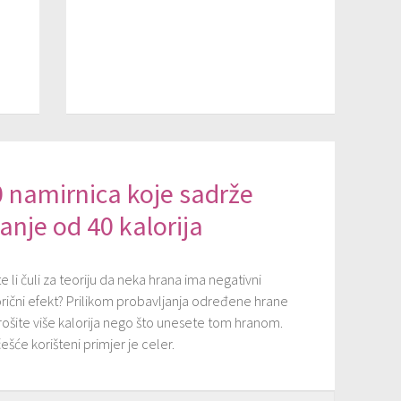
 namirnica koje sadrže
nje od 40 kalorija
e li čuli za teoriju da neka hrana ima negativni
orični efekt? Prilikom probavljanja određene hrane
rošite više kalorija nego što unesete tom hranom.
ešće korišteni primjer je celer.