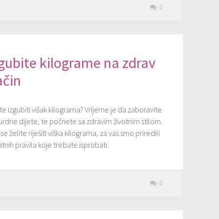
0
gubite kilograme na zdrav
ačin
te izgubiti višak kilograma? Vrijeme je da zaboravite
urdne dijete, te počnete sa zdravim životnim stilom.
se želite riješiti viška kilograma, za vas smo priredili
atnih pravila koje trebate isprobati.
0