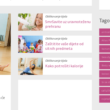
Oblikovanje tijela
Tago
Smršavite uz uravnoteženu
prehranu
antice
Oblikovanje tijela
Atlas 
Zaštitite vaše dijete od
sitnih predmeta
banan
beauty
Oblikovanje tijela
Kako potrošiti kalorije
Body 
bolovi
brze d
celuli
 će
cvjeta