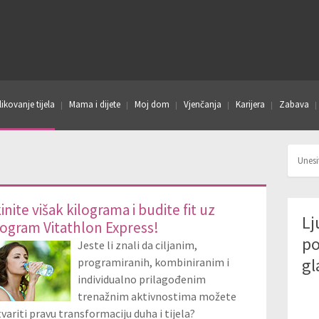
ikovanje tijela
Mama i dijete
Moj dom
Vjenčanja
Karijera
Zabava
inite višak kilograma i budite fit uz
Lj
ogram Vitathlon Express!
po
Jeste li znali da ciljanim,
gl
programiranih, kombiniranim i
individualno prilagođenim
trenažnim aktivnostima možete
variti pravu transformaciju duha i tijela?