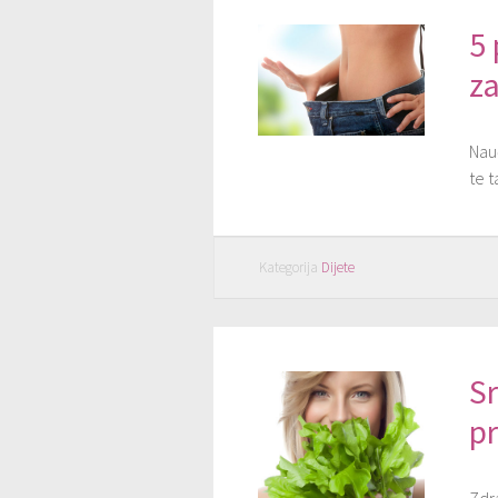
5 
z
Nauč
te t
Kategorija
Dijete
Sr
p