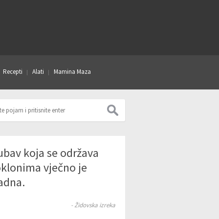
Recepti
Alati
Mamina Maza
ubav koja se održava
klonima vječno je
adna.
- Židovska izreka