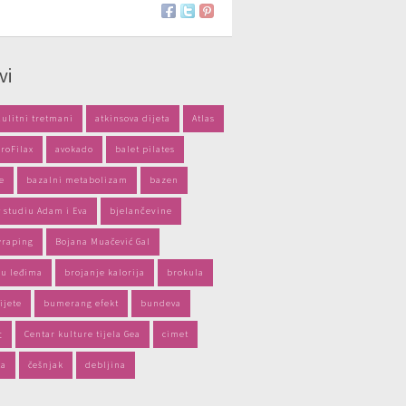
vi
lulitni tretmani
atkinsova dijeta
Atlas
ProFilax
avokado
balet pilates
e
bazalni metabolizam
bazen
 studiu Adam i Eva
bjelančevine
wraping
Bojana Muačević Gal
 u leđima
brojanje kalorija
brokula
ijete
bumerang efekt
bundeva
t
Centar kulture tijela Gea
cimet
ča
češnjak
debljina