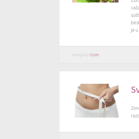
Zdr
važ
sušt
besk
je u
Kategorija
Dijete
Sv
Zimi
raz