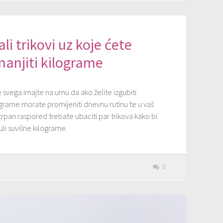
li trikovi uz koje ćete
anjiti kilograme
e svega imajte na umu da ako želite izgubiti
ograme morate promijeniti dnevnu rutinu te u vaš
rpan raspored trebate ubaciti par trikova kako bi
uli suvišne kilograme.
0