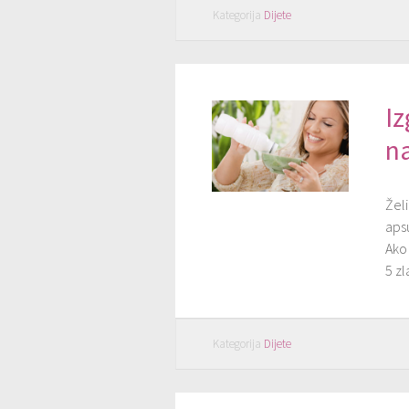
Kategorija
Dijete
Iz
n
Želi
aps
Ako 
5 zl
Kategorija
Dijete