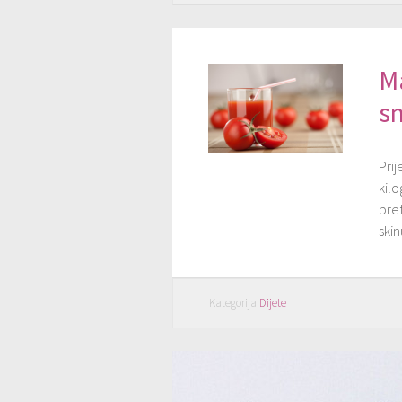
Ma
sm
Prij
kil
pret
skin
Kategorija
Dijete