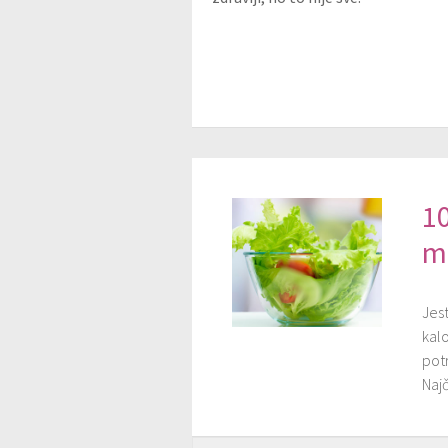
10
ma
Jest
kal
pot
Najč