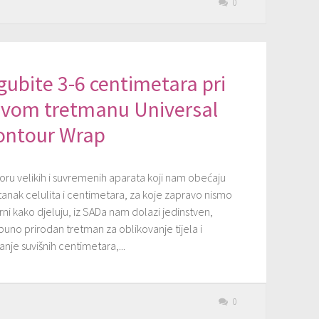
0
gubite 3-6 centimetara pri
rvom tretmanu Universal
ontour Wrap
oru velikih i suvremenih aparata koji nam obećaju
tanak celulita i centimetara, za koje zapravo nismo
rni kako djeluju, iz SADa nam dolazi jedinstven,
uno prirodan tretman za oblikovanje tijela i
anje suvišnih centimetara,...
0