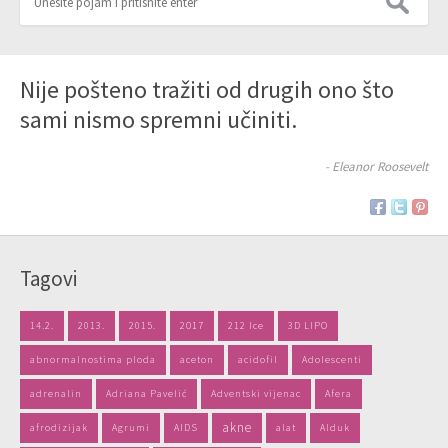
Nije pošteno tražiti od drugih ono što
sami nismo spremni učiniti.
- Eleanor Roosevelt
Tagovi
14.2.
2013.
2015.
2017
212 Ice
3D LIPO
abnormalnostima ploda
aceton
acidofil
Adolescenti
adrenalin
Adriana Pavelić
Adventski vijenac
Afera
akne
afrodizijak
Agrumi
AIDS
alat
Alduk