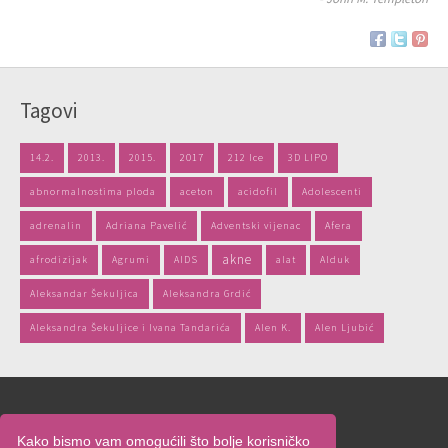
Tagovi
14.2.
2013.
2015.
2017
212 Ice
3D LIPO
abnormalnostima ploda
aceton
acidofil
Adolescenti
adrenalin
Adriana Pavelić
Adventski vijenac
Afera
akne
afrodizijak
Agrumi
AIDS
alat
Alduk
Aleksandar Šekuljica
Aleksandra Grdić
Aleksandra Šekuljice i Ivana Tandarića
Alen K.
Alen Ljubić
Naslovnica
Kako bismo vam omogućili što bolje korisničko