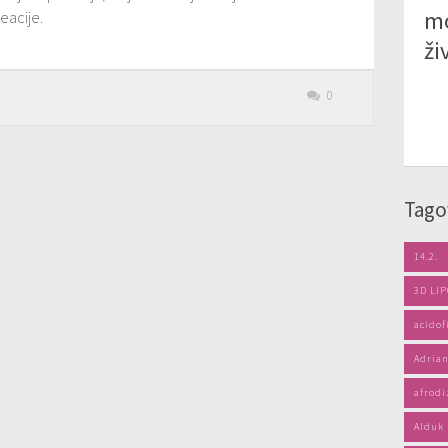
mo
eacije.
ži
0
Tago
14.2.
3D LI
acidof
Adrian
afrodi
Alduk