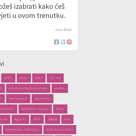
žeš izabrati kako ćeš
vjeti u ovom trenutku.
- Joan Baez
vi
2013.
2015.
2017
212 Ice
PO
abnormalnostima ploda
aceton
il
Adolescenti
adrenalin
a Pavelić
Adventski vijenac
Afera
akne
zijak
Agrumi
AIDS
alat
Aleksandar Šekuljica
Aleksandra Grdić