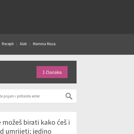
Recepti
Alati
Mamina Maza
1 članaka
 možeš birati kako ćeš i
d umrijeti; jedino