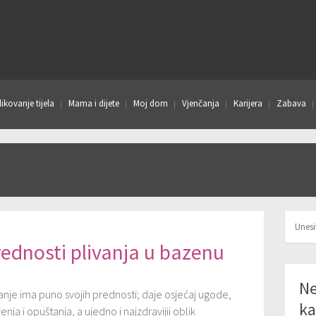
ikovanje tijela
Mama i dijete
Moj dom
Vjenčanja
Karijera
Zabava
ednosti plivanja u bazenu
Ne
anje ima puno svojih prednosti; daje osjećaj ugode,
ka
enja i opuštanja, a ujedno i najzdravijii oblik