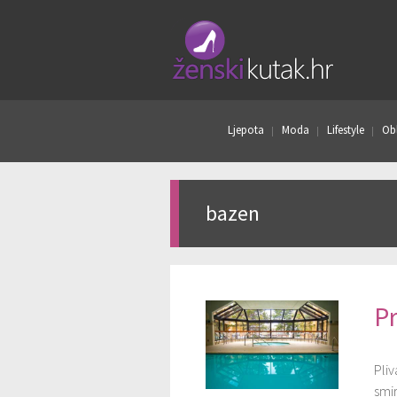
Ljepota
Moda
Lifestyle
Obl
bazen
Pr
Pliv
smir