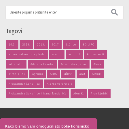
Tagovi
14.2.
2013.
2015.
2017
212 Ice
3D LIPO
abnormalnostima ploda
aceton
acidofil
Adolescenti
adrenalin
Adriana Pavelić
Adventski vijenac
Afera
akne
afrodizijak
Agrumi
AIDS
alat
Alduk
Aleksandar Šekuljica
Aleksandra Grdić
Aleksandra Šekuljice i Ivana Tandarića
Alen K.
Alen Ljubić
Naslovnica
Kako bismo vam omogućili što bolje korisničko