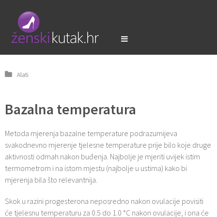
Alati
Bazalna temperatura
Metoda mjerenja bazalne temperature podrazumijeva
svakodnevno mjerenje tjelesne temperature prije bilo koje druge
aktivnosti odmah nakon buđenja. Najbolje je mjeriti uvijek istim
termometrom i na istom mjestu (najbolje u ustima) kako bi
mjerenja bila što relevantnija.
Skok u razini progesterona neposredno nakon ovulacije povisiti
će tjelesnu temperaturu za 0.5 do 1.0 °C nakon ovulacije, i ona će