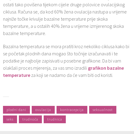
ostati tako povišena tijekom cijele druge polovice ovulacijskog
ciklusa. Računa se, da kod 60% žena ovulacija nastupa u vrijeme
najniže točke krivulje bazalne temperature prije skoka
temperature, a u ostalih 40% žena u vrijeme izmjerenog skoka
bazalne temperature.
Bazalna temperatura se mora pratiti kroz nekoliko ciklusa kako bi
se početak plodnih dana mogao što točnije izračunavati i te
podatke je najbolje zapisivati u posebne grafikone. Da bi vam
olakšali proces mjerenja, za vas smo izradili
grafikon bazalne
temperature
za koji se nadamo da će vam biti od koristi.
plodni dani
ovulacija
kontracepcija
seksualnost
seks
trudnoća
trudnica