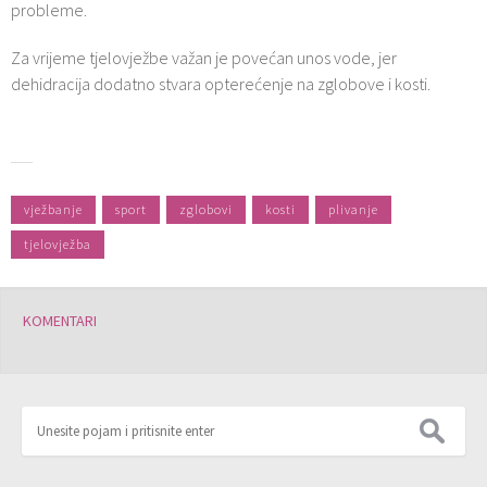
probleme.
Za vrijeme tjelovježbe važan je povećan unos vode, jer
dehidracija dodatno stvara opterećenje na zglobove i kosti.
vježbanje
sport
zglobovi
kosti
plivanje
tjelovježba
KOMENTARI