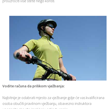
prouzročiti više štete nego koristi.
Vodite računa da prilikom vježbanja:
Najbitnije je odabrati mjesto za vježbanje gdje će vas kvalificirana
osoba obučiti pravilnom vježbanju, obavezno instruktora