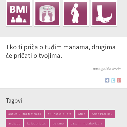
Tko ti priča o tuđim manama, drugima
će pričati o tvojima.
- portugalska izreka
Tagovi
anticelulitni tretmani
atkinsova dijeta
Atlas
Atlas ProFilax
avokado
balet pilates
banane
bazalni metabolizam