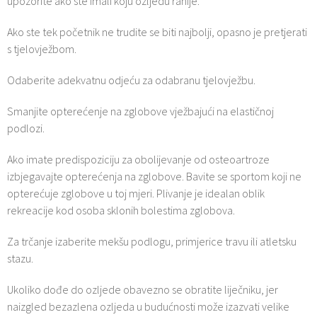
upozorite ako ste imali koju ozljedu ranije.
Ako ste tek početnik ne trudite se biti najbolji, opasno je pretjerati
s tjelovježbom.
Odaberite adekvatnu odjeću za odabranu tjelovježbu.
Smanjite opterećenje na zglobove vježbajući na elastičnoj
podlozi.
Ako imate predispoziciju za obolijevanje od osteoartroze
izbjegavajte opterećenja na zglobove. Bavite se sportom koji ne
opterećuje zglobove u toj mjeri. Plivanje je idealan oblik
rekreacije kod osoba sklonih bolestima zglobova.
Za trčanje izaberite mekšu podlogu, primjerice travu ili atletsku
stazu.
Ukoliko dođe do ozljede obavezno se obratite liječniku, jer
naizgled bezazlena ozljeda u budućnosti može izazvati velike