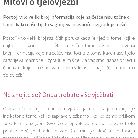
Mitovi o tjelovježbi
Postoji vrlo veliki broj informacija koje najčešće nisu točne o
tome kako naše tijelo sagorijeva masnoće i izgrađuje mišiće.
Postoji vrlo velik broj različitih poruka kada je riječ o tome koji je
najbolji i najgori način vježbanja. Slično tome postoji i vrlo veliki
broj informacija koje najčešće nisu točne o tome kako naše tijelo
sagorijeva masnoće i izgrađuje mišiće. Za vas smo danas priredili
članak u kojem ćemo vam pokazati osam najčešćih mitova o
tjelovježbi.
Ne znojite se? Onda trebate više vježbati
Ovo vrlo često čujemo prilikom vježbanja, no istina je da znoj nije
indikator o tome koliko zapravo vježbamo i koliko ćemo prilikom
toga kalorija izgubiti. Sve što znoj pokazuje je da se vaše tijelo
polako počinje hladiti nakon što mu je skočila unutrašnja
temperatura. Još jedna činjenica je količina znoja varira od osobe