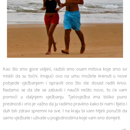
Kao što smo gore vidjeli, razbili smo osam mitova koje smo svi
mislili da su točni. Imajući ovo na umu možete krenuti u nove
pobjede vježbanjem i ispraviti ono što ste dosad radili krivo.
Nadamo se da ste se zabavili i naučili nešto novo, to će vam
pomoći u daljnjem vježbanju. Tjelovježba ima toliko puno
prednosti i vrlo je važno da ju radimo pravilno kako bi nam i tijelo i
duh bili zdravi spremni na sve. I na kraju bi vam htjeli poručiti da
samo vježbate i uživate u pogodnostima koje vam ono donijeti.