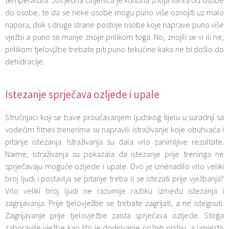
do osobe, te da se neke osobe mogu puno više oznojiti uz malo
napora, dok s druge strane postoje osobe koje naprave puno više
vježbi a puno se manje znoje prilikom toga. No, znojili se vi ili ne,
prilikom tjelovjžbe trebate piti puno tekućine kako ne bi došlo do
dehidracije.
Istezanje sprječava ozljede i upale
Stručnjaci koji se bave proučavanjem ljudskog tijelu u suradnji sa
vodećim fitnes trenerima su napravili istraživanje koje obuhvaća i
pitanje istezanja. Istraživanja su dala vrlo zanimljive rezultate.
Naime, istraživanja su pokazala da istezanje prije treninga ne
sprječavaju moguće ozljede i upale. Ovo je iznenadilo vrlo veliki
broj ljudi i postavlja se pitanje treba li se istezati prije vježbanja?
Vrlo veliki broj ljudi ne razumije razliku između istezanja i
zagrijavanja. Prije tjelovježbe se trebate zagrijati, a ne istegnuti.
Zagrijavanje prije tjelovježbe zaista sprječava ozljede. Stoga
zaboravite vježbe kao što je dodirivanje nožnih prstiju, a umjesto