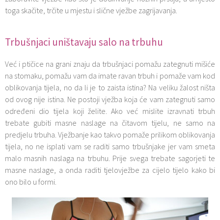
toga skačite, trčite u mjestu i slične vježbe zagrijavanja.
Trbušnjaci uništavaju salo na trbuhu
Već i ptičice na grani znaju da trbušnjaci pomažu zategnuti mišiće
na stomaku, pomažu vam da imate ravan trbuh i pomaže vam kod
oblikovanja tijela, no da li je to zaista istina? Na veliku žalost ništa
od ovog nije istina. Ne postoji vježba koja će vam zategnuti samo
određeni dio tijela koji želite. Ako već mislite izravnati trbuh
trebate gubiti masne naslage na čitavom tijelu, ne samo na
predjelu trbuha. Vježbanje kao takvo pomaže prilikom oblikovanja
tijela, no ne isplati vam se raditi samo trbušnjake jer vam smeta
malo masnih naslaga na trbuhu. Prije svega trebate sagorjeti te
masne naslage, a onda raditi tjelovježbe za cijelo tijelo kako bi
ono bilo u formi.