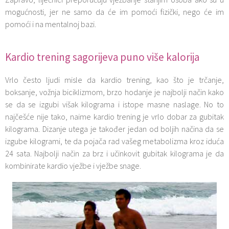
mogućnosti, jer ne samo da će im pomoći fizički, nego će im
pomoći i na mentalnoj bazi.
Kardio trening sagorijeva puno više kalorija
Vrlo često ljudi misle da kardio trening, kao što je trčanje,
boksanje, vožnja biciklizmom, brzo hodanje je najbolji način kako
se da se izgubi višak kilograma i istope masne naslage. No to
najčešće nije tako, naime kardio trening je vrlo dobar za gubitak
kilograma. Dizanje utega je također jedan od boljih načina da se
izgube kilogrami, te da pojača rad vašeg metabolizma kroz iduća
24 sata. Najbolji način za brz i učinkovit gubitak kilograma je da
kombinirate kardio vježbe i vježbe snage.