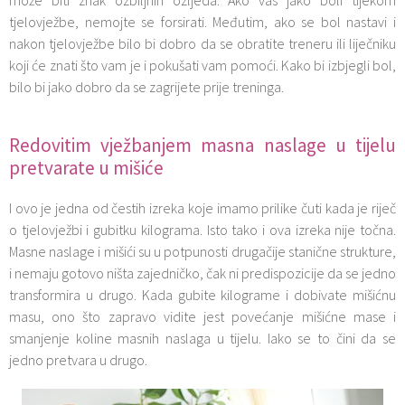
tjelovježbe, nemojte se forsirati. Međutim, ako se bol nastavi i
nakon tjelovježbe bilo bi dobro da se obratite treneru ili liječniku
koji će znati što vam je i pokušati vam pomoći. Kako bi izbjegli bol,
bilo bi jako dobro da se zagrijete prije treninga.
Redovitim vježbanjem masna naslage u tijelu
pretvarate u mišiće
I ovo je jedna od čestih izreka koje imamo prilike čuti kada je riječ
o tjelovježbi i gubitku kilograma. Isto tako i ova izreka nije točna.
Masne naslage i mišići su u potpunosti drugačije stanične strukture,
i nemaju gotovo ništa zajedničko, čak ni predispozicije da se jedno
transformira u drugo. Kada gubite kilograme i dobivate mišićnu
masu, ono što zapravo vidite jest povećanje mišićne mase i
smanjenje koline masnih naslaga u tijelu. Iako se to čini da se
jedno pretvara u drugo.