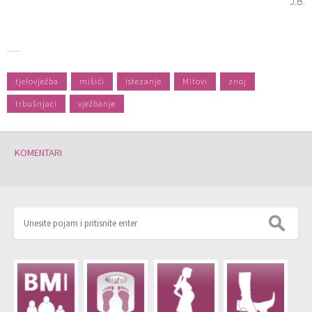
J.B.
tjelovježba
mišići
istezanje
Mitovi
znoj
trbušnjaci
vježbanje
KOMENTARI