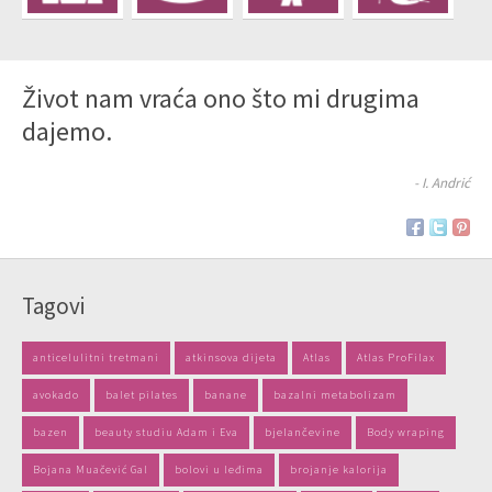
Život nam vraća ono što mi drugima
dajemo.
- I. Andrić
Tagovi
anticelulitni tretmani
atkinsova dijeta
Atlas
Atlas ProFilax
avokado
balet pilates
banane
bazalni metabolizam
bazen
beauty studiu Adam i Eva
bjelančevine
Body wraping
Bojana Muačević Gal
bolovi u leđima
brojanje kalorija