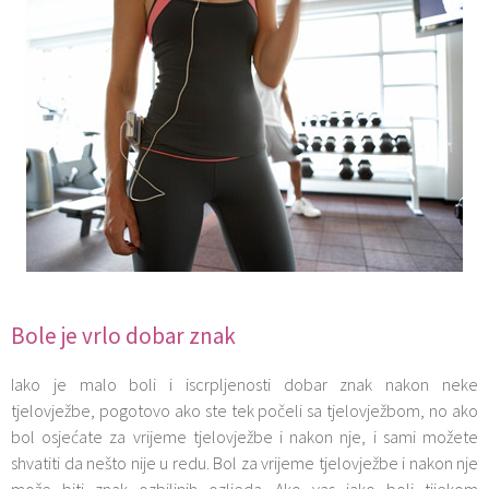
Bole je vrlo dobar znak
Iako je malo boli i iscrpljenosti dobar znak nakon neke
tjelovježbe, pogotovo ako ste tek počeli sa tjelovježbom, no ako
bol osjećate za vrijeme tjelovježbe i nakon nje, i sami možete
shvatiti da nešto nije u redu. Bol za vrijeme tjelovježbe i nakon nje
može biti znak ozbiljnih ozljeda. Ako vas jako boli tijekom