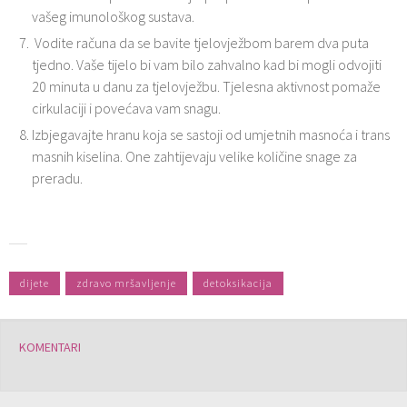
vašeg imunološkog sustava.
Vodite računa da se bavite tjelovježbom barem dva puta
tjedno. Vaše tijelo bi vam bilo zahvalno kad bi mogli odvojiti
20 minuta u danu za tjelovježbu. Tjelesna aktivnost pomaže
cirkulaciji i povećava vam snagu.
Izbjegavajte hranu koja se sastoji od umjetnih masnoća i trans
masnih kiselina. One zahtijevaju velike količine snage za
preradu.
dijete
zdravo mršavljenje
detoksikacija
KOMENTARI