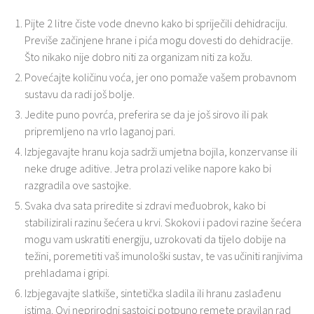
Pijte 2 litre čiste vode dnevno kako bi spriječili dehidraciju.
Previše začinjene hrane i pića mogu dovesti do dehidracije.
Što nikako nije dobro niti za organizam niti za kožu.
Povećajte količinu voća, jer ono pomaže vašem probavnom
sustavu da radi još bolje.
Jedite puno povrća, preferira se da je još sirovo ili pak
pripremljeno na vrlo laganoj pari.
Izbjegavajte hranu koja sadrži umjetna bojila, konzervanse ili
neke druge aditive. Jetra prolazi velike napore kako bi
razgradila ove sastojke.
Svaka dva sata priredite si zdravi međuobrok, kako bi
stabilizirali razinu šećera u krvi. Skokovi i padovi razine šećera
mogu vam uskratiti energiju, uzrokovati da tijelo dobije na
težini, poremetiti vaš imunološki sustav, te vas učiniti ranjivima
prehladama i gripi.
Izbjegavajte slatkiše, sintetička sladila ili hranu zaslađenu
istima. Ovi neprirodni sastojci potpuno remete pravilan rad