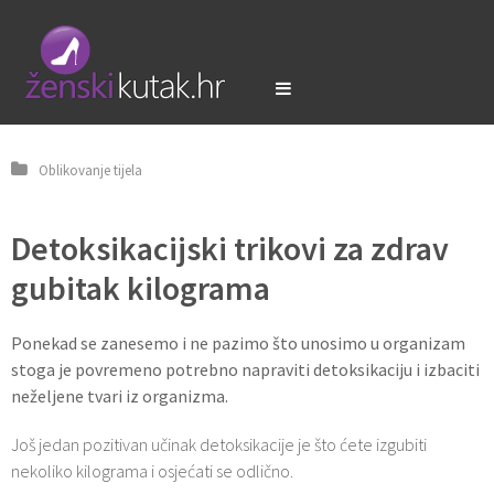
Oblikovanje tijela
Detoksikacijski trikovi za zdrav
gubitak kilograma
Ponekad se zanesemo i ne pazimo što unosimo u organizam
stoga je povremeno potrebno napraviti detoksikaciju i izbaciti
neželjene tvari iz organizma.
Još jedan pozitivan učinak detoksikacije je što ćete izgubiti
nekoliko kilograma i osjećati se odlično.