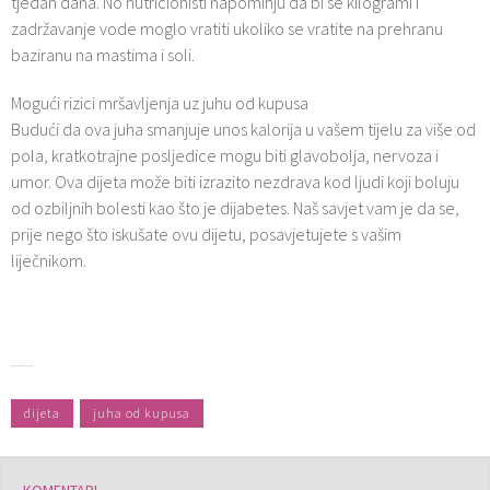
tjedan dana. No nutricionisti napominju da bi se kilogrami i
zadržavanje vode moglo vratiti ukoliko se vratite na prehranu
baziranu na mastima i soli.
Mogući rizici mršavljenja uz juhu od kupusa
Budući da ova juha smanjuje unos kalorija u vašem tijelu za više od
pola, kratkotrajne posljedice mogu biti glavobolja, nervoza i
umor. Ova dijeta može biti izrazito nezdrava kod ljudi koji boluju
od ozbiljnih bolesti kao što je dijabetes. Naš savjet vam je da se,
prije nego što iskušate ovu dijetu, posavjetujete s vašim
liječnikom.
dijeta
juha od kupusa