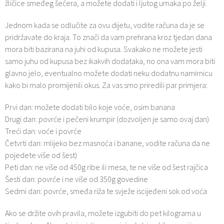
žličice smeđeg šećera, a možete dodati i ljutog umaka po želji.
Jednom kada se odlučite za ovu dijetu, vodite računa da je se
pridržavate do kraja. To znači da vam prehrana kroz tjedan dana
mora biti bazirana na juhi od kupusa. Svakako ne možete jesti
samo juhu od kupusa bez ikakvih dodataka, no ona vam mora biti
glavno jelo, eventualno možete dodati neku dodatnu namirnicu
kako bi malo promijenili okus. Za vas smo priredili par primjera:
Prvi dan: možete dodati bilo koje voće, osim banana
Drugi dan: povrće i pečeni krumpir (dozvoljen je samo ovaj dan)
Treći dan: voće i povrće
Četvrti dan: mlijeko bez masnoća i banane, vodite računa da ne
pojedete više od šest)
Peti dan: ne više od 450g ribe ili mesa, te ne više od šest rajčica
Šesti dan: povrće i ne više od 350g govedine
Sedmi dan: povrće, smeđa riža te svježe iscijeđeni sok od voća
Ako se držite ovih pravila, možete izgubiti do pet kilograma u