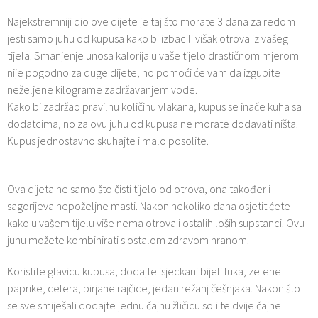
Najekstremniji dio ove dijete je taj što morate 3 dana za redom
jesti samo juhu od kupusa kako bi izbacili višak otrova iz vašeg
tijela. Smanjenje unosa kalorija u vaše tijelo drastičnom mjerom
nije pogodno za duge dijete, no pomoći će vam da izgubite
neželjene kilograme zadržavanjem vode.
Kako bi zadržao pravilnu količinu vlakana, kupus se inače kuha sa
dodatcima, no za ovu juhu od kupusa ne morate dodavati ništa.
Kupus jednostavno skuhajte i malo posolite.
Ova dijeta ne samo što čisti tijelo od otrova, ona također i
sagorijeva nepoželjne masti. Nakon nekoliko dana osjetit ćete
kako u vašem tijelu više nema otrova i ostalih loših supstanci. Ovu
juhu možete kombinirati s ostalom zdravom hranom.
Koristite glavicu kupusa, dodajte isjeckani bijeli luka, zelene
paprike, celera, pirjane rajčice, jedan režanj češnjaka. Nakon što
se sve smiješali dodajte jednu čajnu žličicu soli te dvije čajne