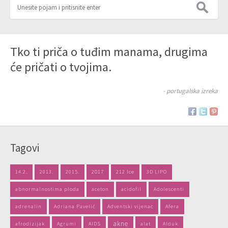
Tko ti priča o tuđim manama, drugima
će pričati o tvojima.
- portugalska izreka
Tagovi
14.2.
2013.
2015.
2017
212 Ice
3D LIPO
abnormalnostima ploda
aceton
acidofil
Adolescenti
adrenalin
Adriana Pavelić
Adventski vijenac
Afera
akne
afrodizijak
Agrumi
AIDS
alat
Alduk