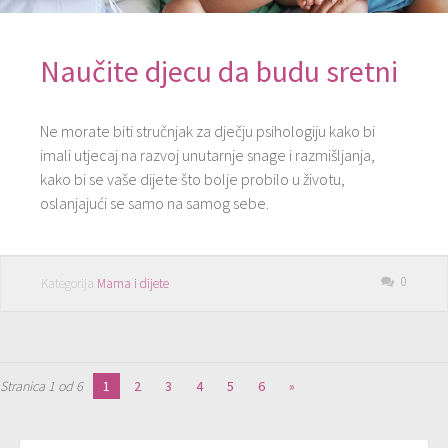
Naučite djecu da budu sretni
Ne morate biti stručnjak za dječju psihologiju kako bi
imali utjecaj na razvoj unutarnje snage i razmišljanja,
kako bi se vaše dijete što bolje probilo u životu,
oslanjajući se samo na samog sebe.
0
Kategorija
Mama i dijete
Stranica 1 od 6
1
2
3
4
5
6
»