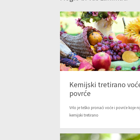
Kemijski tretirano voće
povrće
Vrlo je teško pronaći voće i povrće koje ni
kemijski tretirano