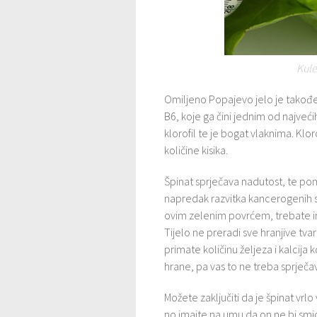
Kule
Omiljeno Popajevo jelo je takođ
B6, koje ga čini jednim od najvećih
klorofil te je bogat vlaknima. Klo
količine kisika.
Špinat sprječava nadutost, te po
napredak razvitka kancerogenih s
ovim zelenim povrćem, trebate i
Tijelo ne preradi sve hranjive tv
primate količinu željeza i kalcija
hrane, pa vas to ne treba sprječav
Možete zaključiti da je špinat vrl
no imajte na umu da on ne bi smio 