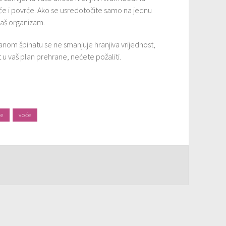
će i povrće. Ako se usredotočite samo na jednu
vaš organizam.
anom špinatu se ne smanjuje hranjiva vrijednost,
 u vaš plan prehrane, nećete požaliti.
će
voće