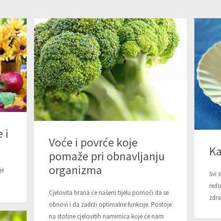
 i
Voće i povrće koje
Ka
pomaže pri obnavljanju
organizma
je
Svi 
red
Cjelovita hrana će našem tijelu pomoći da se
zdra
obnovi i da zadrži optimalne funkcije. Postoje
na stotine cjelovitih namirnica koje će nam