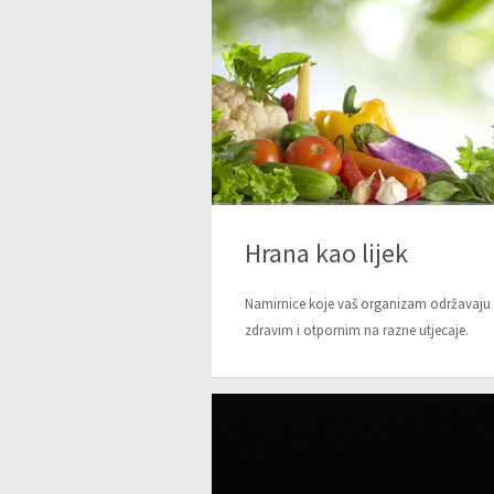
Hrana kao lijek
Namirnice koje vaš organizam održavaju
zdravim i otpornim na razne utjecaje.