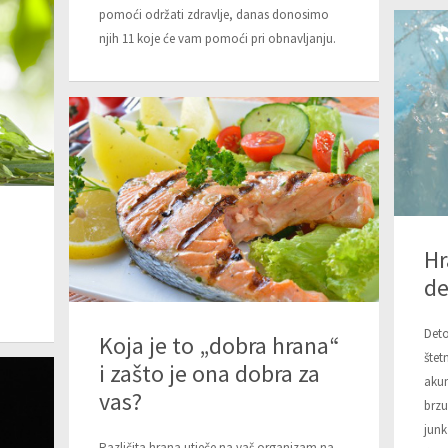
pomoći održati zdravlje, danas donosimo
njih 11 koje će vam pomoći pri obnavljanju.
Hr
de
Deto
Koja je to „dobra hrana“
štet
i zašto je ona dobra za
akum
vas?
brzu
junk
Različita hrana utječe na vaš organizam na