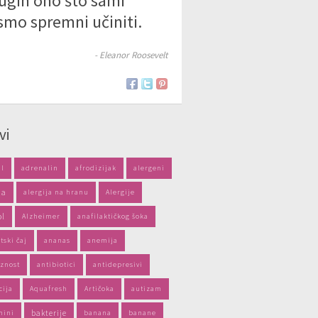
ugih ono što sami
smo spremni učiniti.
- Eleanor Roosevelt
vi
il
adrenalin
afrodizijak
alergeni
ja
alergija na hranu
Alergije
ol
Alzheimer
anafilaktičkog šoka
tski čaj
ananas
anemija
znost
antibiotici
antidepresivi
cija
Aquafresh
Artičoka
autizam
mini
bakterije
banana
banane