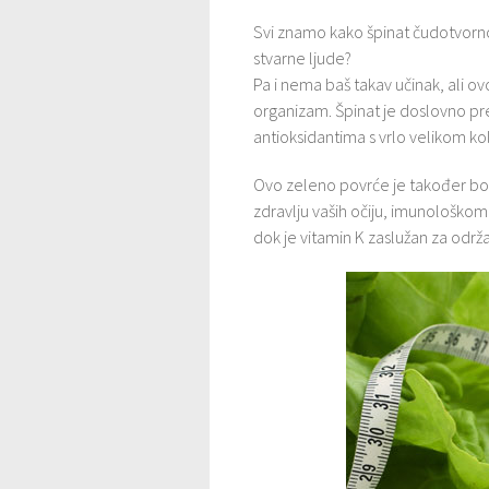
Svi znamo kako špinat čudotvorno 
stvarne ljude?
Pa i nema baš takav učinak, ali ov
organizam. Špinat je doslovno pre
antioksidantima s vrlo velikom količ
Ovo zeleno povrće je također boga
zdravlju vaših očiju, imunološkom
dok je vitamin K zaslužan za održa