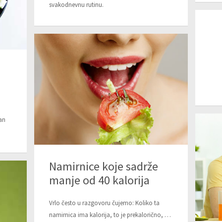
svakodnevnu rutinu.
i
an
Namirnice koje sadrže
manje od 40 kalorija
Vrlo često u razgovoru čujemo: Koliko ta
namirnica ima kalorija, to je prekalorično, …