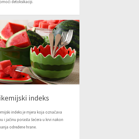
omoći detoksikaciji.
ikemijski indeks
emijski indeks je mjera koja označava
nu i jačinu porasta šećera u krvi nakon
anja određene hrane.