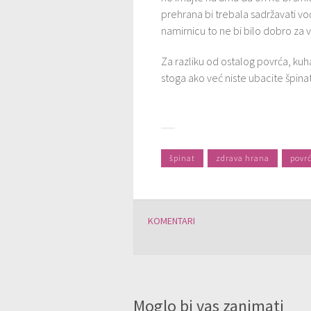
prehrana bi trebala sadržavati vo
namirnicu to ne bi bilo dobro za 
Za razliku od ostalog povrća, kuh
stoga ako već niste ubacite špinat
špinat
zdrava hrana
povr
KOMENTARI
Moglo bi vas zanimati