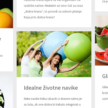
će p
različite načine. Međutim svi smo čuli za izraz
„dobra hrana“, to povodi za sobom pitanje:
Koja je to dobra hrana?
e
ano
Gl
Idealne životne navike
Glik
brzi
uzim
Neke navike treba izbaciti iz dnevne rutine jer
su loše, ali one dobre bi trebalo integrirati u