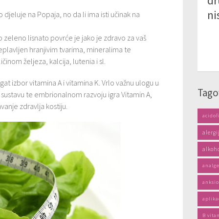
dr
ni
djeluje na Popaja, no da li ima isti učinak na
o zeleno lisnato povrće je jako je zdravo za vaš
plavljen hranjivim tvarima, mineralima te
inom željeza, kalcija, lutenia i sl.
t izbor vitamina A i vitamina K. Vrlo važnu ulogu u
Tago
 sustavu te embrionalnom razvoju igra Vitamin A,
vanje zdravlja kostiju.
acidof
alergi
alkoh
analge
anksio
aplika
B vita