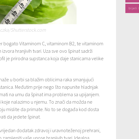
bijeli
czka/Shutterstock.com
er bogato Vitaminom C, vitaminom B2, te vitaminom
 izvora hranjivih tvari. Uza sve ovo špinat sadrži
rofil je prirodna supstanca koja daje stanicama velike
maže u borbi sa blažim oblicima raka smanjujući
tanica. Međutim prije nego što napunite hladnjak
mati na umu da špinat ima problema sa upijanjem.
ari koje nalazimo u njemu. To znači da možda ne
 koju mislite da primate. No to se događa kod dosta
ati da jedete špinat.
o vrijedan dodatak zdravoj i uravnoteženoj prehrani,
zamijeniti vaše unose hranjivih tvari. Idealna