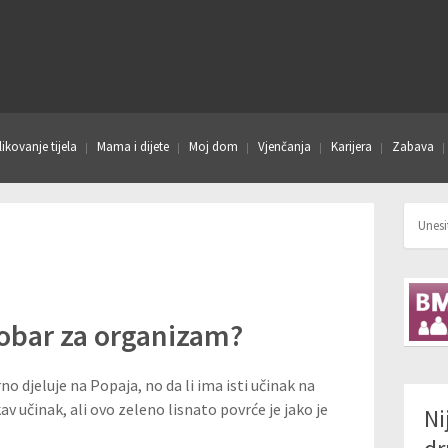
ikovanje tijela
Mama i dijete
Moj dom
Vjenčanja
Karijera
Zabava
dobar za organizam?
 djeluje na Popaja, no da li ima isti učinak na
av učinak, ali ovo zeleno lisnato povrće je jako je
Ni