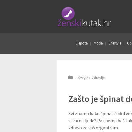
Ljepota
Moda
Lifestyle
Obl
Lifestyle
›
Zdravlje
Zašto je špinat 
Svi znamo kako špinat čudotvorno
stvarne ljude? Pa i nema baš tak
zdravo za vaš organizam.