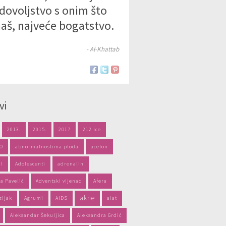
dovoljstvo s onim što
aš, najveće bogatstvo.
- Al-Khattab
vi
2013.
2015.
2017
212 Ice
PO
abnormalnostima ploda
aceton
il
Adolescenti
adrenalin
a Pavelić
Adventski vijenac
Afera
akne
zijak
Agrumi
AIDS
alat
Aleksandar Šekuljica
Aleksandra Grdić