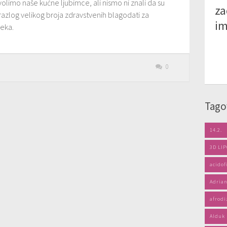
volimo naše kućne ljubimce, ali nismo ni znali da su
za
razlog velikog broja zdravstvenih blagodati za
im
jeka.
0
Tago
14.2.
3D LI
acidof
Adrian
afrodi
Alduk