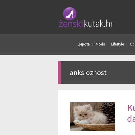
Ljepota
Moda
Lifestyle
Obl
anksioznost
K
d