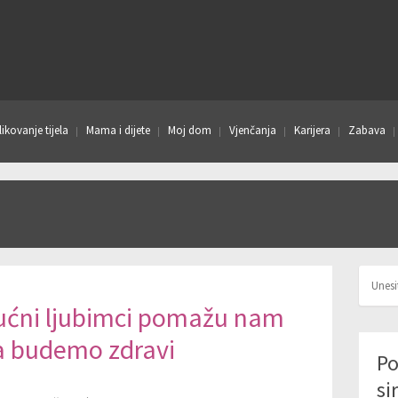
ikovanje tijela
Mama i dijete
Moj dom
Vjenčanja
Karijera
Zabava
ućni ljubimci pomažu nam
a budemo zdravi
Po
si