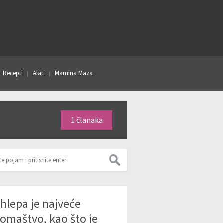
Recepti
Alati
Mamina Maza
1 članaka
hlepa je najveće
romaštvo, kao što je