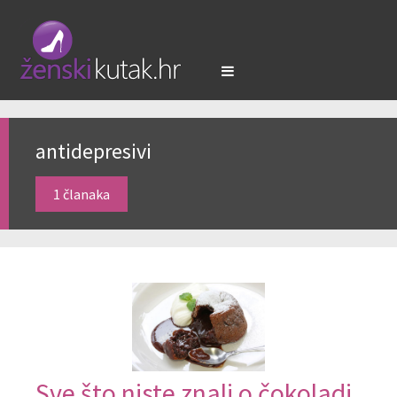
antidepresivi
1 članaka
Sve što niste znali o čokoladi