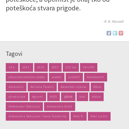
poteškoća stvara prigode.
- R. B. Mansell
Tagovi
14.2.
2013.
2015.
2017
212 Ice
3D LIPO
abnormalnostima ploda
aceton
acidofil
Adolescenti
adrenalin
Adriana Pavelić
Adventski vijenac
Afera
akne
afrodizijak
Agrumi
AIDS
alat
Alduk
Aleksandar Šekuljica
Aleksandra Grdić
Aleksandra Šekuljice i Ivana Tandarića
Alen K.
Alen Ljubić