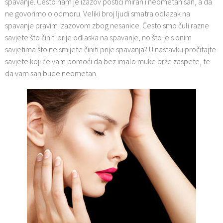
spavanje. Često nam je izazov postići miran i neometan san, a da
ne govorimo o odmoru. Veliki broj ljudi smatra odlazak na
spavanje pravim izazovom zbog nesanice. Često smo čuli razne
savjete što činiti prije odlaska na spavanje, no što je s onim
savjetima što ne smijete činiti prije spavanja? U nastavku pročitajte
savjete koji će vam pomoći da bez imalo muke brže zaspete, te
da vam san bude neometan.