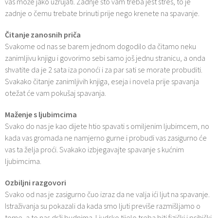
vas može jako uzrujati. Zadnje što vam treba jest stres, to je
zadnje o čemu trebate brinuti prije nego krenete na spavanje.
Čitanje zanosnih priča
Svakome od nas se barem jednom dogodilo da čitamo neku
zanimljivu knjigu i govorimo sebi samo još jednu stranicu, a onda
shvatite da je 2 sata iza ponoći i za par sati se morate probuditi.
Svakako čitanje zanimljivih knjiga, eseja i novela prije spavanja
otežat će vam pokušaj spavanja.
Maženje s ljubimcima
Svako do nas je kao dijete htio spavati s omiljenim ljubimcem, no
kada vas gromada ne namjerno gurne i probudi vas zasigurno će
vas ta želja proći. Svakako izbjegavajte spavanje s kućnim
ljubimcima.
Ozbiljni razgovori
Svako od nas je zasigurno čuo izraz da ne valja ići ljut na spavanje.
Istraživanja su pokazali da kada smo ljuti previše razmišljamo o
tome, a to nas drži budnima. Ljudsko tijelo treba biti fizički i psihički