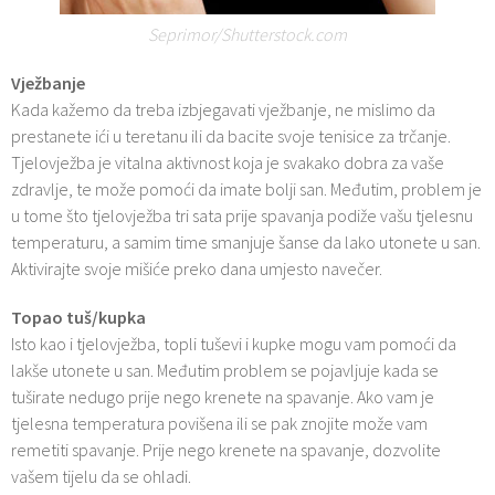
Seprimor/Shutterstock.com
Vježbanje
Kada kažemo da treba izbjegavati vježbanje, ne mislimo da
prestanete ići u teretanu ili da bacite svoje tenisice za trčanje.
Tjelovježba je vitalna aktivnost koja je svakako dobra za vaše
zdravlje, te može pomoći da imate bolji san. Međutim, problem je
u tome što tjelovježba tri sata prije spavanja podiže vašu tjelesnu
temperaturu, a samim time smanjuje šanse da lako utonete u san.
Aktivirajte svoje mišiće preko dana umjesto navečer.
Topao tuš/kupka
Isto kao i tjelovježba, topli tuševi i kupke mogu vam pomoći da
lakše utonete u san. Međutim problem se pojavljuje kada se
tuširate nedugo prije nego krenete na spavanje. Ako vam je
tjelesna temperatura povišena ili se pak znojite može vam
remetiti spavanje. Prije nego krenete na spavanje, dozvolite
vašem tijelu da se ohladi.