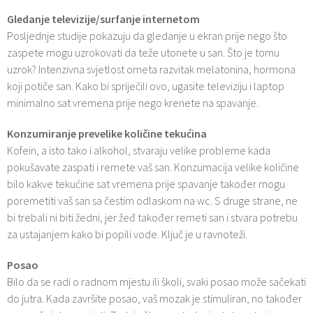
Gledanje televizije/surfanje internetom
Posljednje studije pokazuju da gledanje u ekran prije nego što
zaspete mogu uzrokovati da teže utonete u san. Što je tomu
uzrok? Intenzivna svjetlost ometa razvitak melatonina, hormona
koji potiče san. Kako bi spriječili ovo, ugasite televiziju i laptop
minimalno sat vremena prije nego krenete na spavanje.
Konzumiranje prevelike količine tekućina
Kofein, a isto tako i alkohol, stvaraju velike probleme kada
pokušavate zaspati i remete vaš san. Konzumacija velike količine
bilo kakve tekućine sat vremena prije spavanje također mogu
poremetiti vaš san sa čestim odlaskom na wc. S druge strane, ne
bi trebali ni biti žedni, jer žeđ također remeti san i stvara potrebu
za ustajanjem kako bi popili vode. Ključ je u ravnoteži.
Posao
Bilo da se radi o radnom mjestu ili školi, svaki posao može sačekati
do jutra. Kada završite posao, vaš mozak je stimuliran, no također