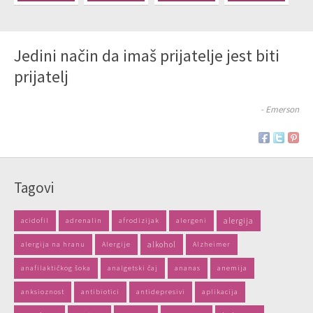
Jedini način da imaš prijatelje jest biti
prijatelj
- Emerson
Tagovi
acidofil
adrenalin
afrodizijak
alergeni
alergija
alergija na hranu
Alergije
alkohol
Alzheimer
anafilaktičkog šoka
analgetski čaj
ananas
anemija
anksioznost
antibiotici
antidepresivi
aplikacija