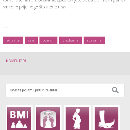
smireno prije nego što utone u san.
zdravlje
san
odmor
vježbanje
spavanje
KOMENTARI