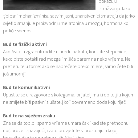
pokazuju
istraživanja. Iako
tjelesni mehanizmi nisu sasvim jasni, znanstvenici smatraju da jarko
svjetlo smanjuje proizvodnju melatonina u mozgu, hormona koji
potiče snenost.
Budite fizički aktivni
Ako živite u zgradi ili radite u uredu na katu, koristite stepenice,
kako biste potakli rad mozga i mišića barem na neko vrijeme. Ne
pretjerujte u tome: ako se naprežete preko mjere, samo ćete biti
još umorniji.
Budite komunikativni
Upustite se u razgovore s kolegama, prijateljima ili obitelji u kojem
ne smijete biti pasivni slušatelj koji povremeno doda koju riječ.
Budite na svježem zraku
Zna se da toplo i sparno vrijeme umara čak i kad ste prethodnu
noć proveli spavajući, i zato provjetrite si prostoriju u kojoj
boravite. Ako je potrebno uključite i klimu.