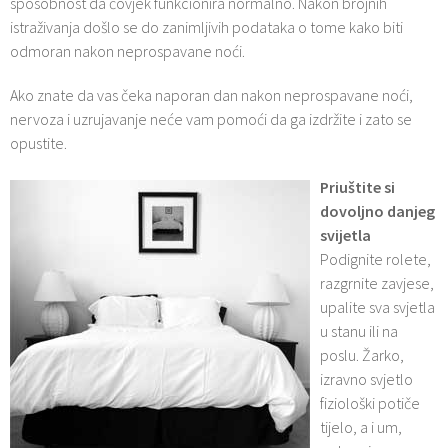
sposobnost da čovjek funkcionira normalno. Nakon brojnih
istraživanja došlo se do zanimljivih podataka o tome kako biti
odmoran nakon neprospavane noći.
Ako znate da vas čeka naporan dan nakon neprospavane noći,
nervoza i uzrujavanje neće vam pomoći da ga izdržite i zato se
opustite.
Priuštite si
dovoljno danjeg
svijetla
Podignite rolete,
razgrnite zavjese,
upalite sva svjetla
u stanu ili na
poslu. Žarko,
izravno svjetlo
fiziološki potiče
tijelo, a i um,