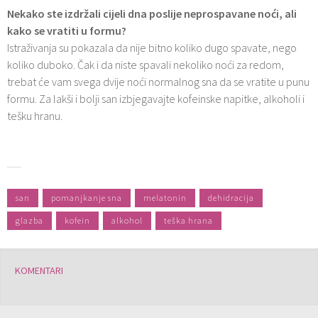
Nekako ste izdržali cijeli dna poslije neprospavane noći, ali
kako se vratiti u formu?
Istraživanja su pokazala da nije bitno koliko dugo spavate, nego
koliko duboko. Čak i da niste spavali nekoliko noći za redom,
trebat će vam svega dvije noći normalnog sna da se vratite u punu
formu. Za lakši i bolji san izbjegavajte kofeinske napitke, alkoholi i
tešku hranu.
san
pomanjkanje sna
melatonin
dehidracija
glazba
kofein
alkohol
teška hrana
KOMENTARI