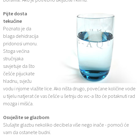
Pijte dosta
tekućine
Poznato je da
blaga dehidracija
pridonosi umoru.
Stoga većina
stručnjaka
savjetuje da što
češće pijuckate
hladnu, svježu
vodu i njome vlažite lice. Ako ništa drugo, povećane količine vode
u tijelu natjerat će vas češće u šetnju do wc-a što će potaknuti rad
mozga i mišića.
Osvježite se glazbom
Slušajte glazbu nekoliko decibela više nego inače - pomoći će
vam da ostanete budni.