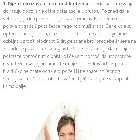
1. Dijete ugrožavaju plodnost kod žena
– nedavna istraživanja
dokazuju postojanje oštre polarizacije u društvu. To znači da je
velik broj ljudi ili pretio ili da je pak premršav. Kod žena se ova
pojava događa 9 puta češće nego kod muškaraca. Žene koje su
opterećene dijetama, a uz to su i iznimno mršave, mogu time
ozbiljno ugroziti plodnost. S druge strane broj predebelih žena na
zapadu se povećao za vrtoglavih 45 posto. Važno je da na vrijeme
potražite pomoć nutricionist koji će vam pomoći da uspostavite
ravnotežu u svojoj prehrani, te izmijeniti nezdrav odnos prema
hrani. Ako ne znate odakle bi počeli ili ne znate niti jednog
stručnjaka, možete se obratiti vašem liječniku koji će vas uputiti
kamo dalje.