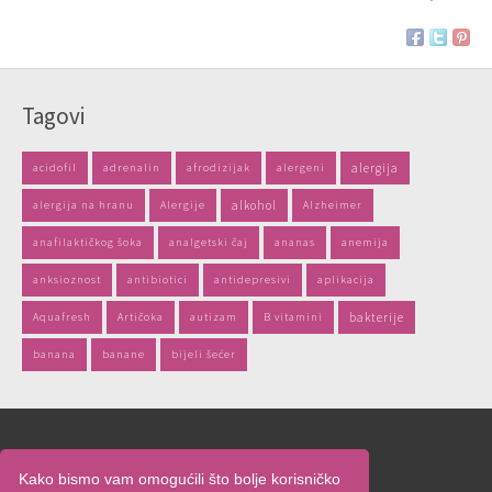
Tagovi
acidofil
adrenalin
afrodizijak
alergeni
alergija
alergija na hranu
Alergije
alkohol
Alzheimer
anafilaktičkog šoka
analgetski čaj
ananas
anemija
anksioznost
antibiotici
antidepresivi
aplikacija
Aquafresh
Artičoka
autizam
B vitamini
bakterije
banana
banane
bijeli šećer
Naslovnica
Kako bismo vam omogućili što bolje korisničko
O nama