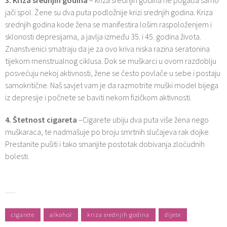
3. Kriza srednjih godina
– kriza srednjih godina ne pogađa samo
jači spol. Žene su dva puta podložnije krizi srednjih godina. Kriza
srednjih godina kode žena se manifestira lošim raspoloženjem i
sklonosti depresijama, a javlja između 35. i 45. godina života.
Znanstvenici smatraju da je za ovo kriva niska razina seratonina
tijekom menstrualnog ciklusa. Dok se muškarci u ovom razdoblju
posvećuju nekoj aktivnosti, žene se često povlače u sebe i postaju
samokritične. Naš savjet vam je da razmotrite muški model bijega
iz depresije i počnete se baviti nekom fizičkom aktivnosti.
4. Štetnost cigareta
–Cigarete ubiju dva puta više žena nego
muškaraca, te nadmašuje po broju smrtnih slučajeva rak dojke.
Prestanite pušiti i tako smanjite postotak dobivanja zloćudnih
bolesti.
cigarete
alkohol
kriza srednjih godina
dijete