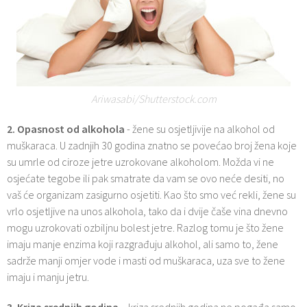
Ariwasabi/Shutterstock.com
2. Opasnost od alkohola
- žene su osjetljivije na alkohol od
muškaraca. U zadnjih 30 godina znatno se povećao broj žena koje
su umrle od ciroze jetre uzrokovane alkoholom. Možda vi ne
osjećate tegobe ili pak smatrate da vam se ovo neće desiti, no
vaš će organizam zasigurno osjetiti. Kao što smo već rekli, žene su
vrlo osjetljive na unos alkohola, tako da i dvije čaše vina dnevno
mogu uzrokovati ozbiljnu bolest jetre. Razlog tomu je što žene
imaju manje enzima koji razgrađuju alkohol, ali samo to, žene
sadrže manji omjer vode i masti od muškaraca, uza sve to žene
imaju i manju jetru.