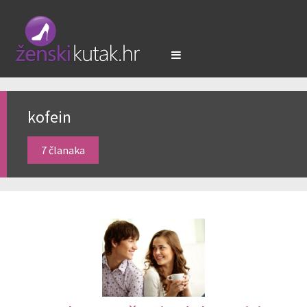
kofein
7 članaka