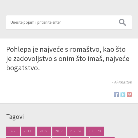
Pohlepa je najveće siromaštvo, kao što
je zadovoljstvo s onim što imaš, najveće
bogatstvo.
- Al-Khattab
Tagovi
14.2.
2013.
2015.
2017
212 Ice
3D LIPO