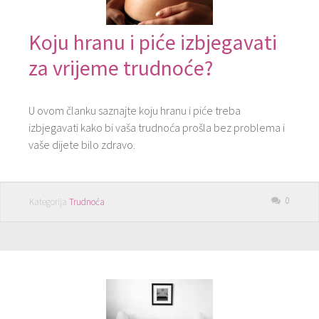
Koju hranu i piće izbjegavati
za vrijeme trudnoće?
U ovom članku saznajte koju hranu i piće treba
izbjegavati kako bi vaša trudnoća prošla bez problema i
vaše dijete bilo zdravo.
0
Kategorija
Trudnoća