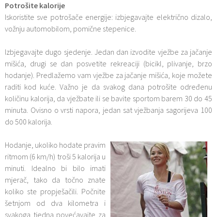
Potrošite kalorije
Iskoristite sve potrošače energije: izbjegavajte električno dizalo,
vožnju automobilom, pomične stepenice.
Izbjegavajte dugo sjedenje. Jedan dan izvodite vježbe za jačanje
mišića, drugi se dan posvetite rekreaciji (bicikl, plivanje, brzo
hodanje). Predlažemo vam vježbe za jačanje mišića, koje možete
raditi kod kuće. Važno je da svakog dana potrošite određenu
količinu kalorija, da vježbate ili se bavite sportom barem 30 do 45
minuta. Ovisno o vrsti napora, jedan sat vježbanja sagorijeva 100
do 500 kalorija.
Hodanje, ukoliko hodate pravim
ritmom (6 km/h) troši 5 kalorija u
minuti. Idealno bi bilo imati
mjerač, tako da točno znate
koliko ste propješačili. Počnite
šetnjom od dva kilometra i
svakoga tjedna povećavajte za