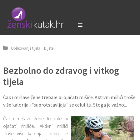
Oblikovanje tijela
›
Dijete
Bezbolno do zdravog i vitkog
tijela
Čak i mršave žene trebale bi ojačati mišiće. Aktivni mišići troše
više kalorija i "suprotstavljaju" se celulitu. Stoga je važno...
Čak i mršave žene trebale bi
ojačati mišiće. Aktivni mišići
troše više kalorija i opiru se