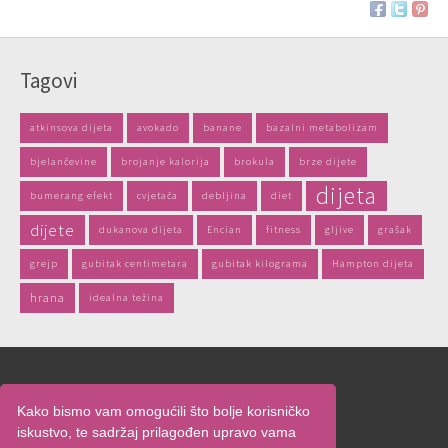
Tagovi
atkinsova dijeta
avokado
banane
bazalni metabolizam
bjelančevine
brojanje kalorija
brokula
brze dijete
dijeta
bumerang efekt
cvjetača
debljina
diet
dijete
dukanova dijeta
Encian
fitness
gljive
grašak
grejp
gubitak centimetara
gubitak kilograma
Hampton dijeta
hrana
idealna težina
Naslovnica
Kako bismo vam omogućili što bolje korisničko
O nama
iskustvo, te sadržaj prilagođen upravo vama
Oglašavanje