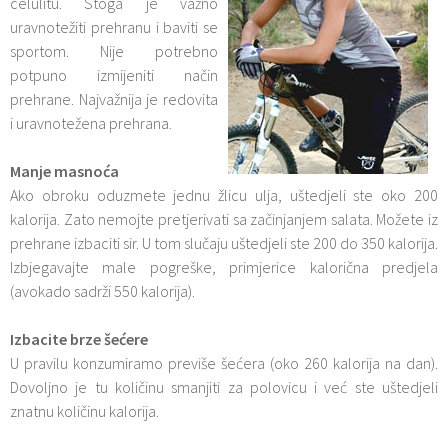
celulitu. Stoga je važno
uravnotežiti prehranu i baviti se
sportom. Nije potrebno
potpuno izmijeniti način
prehrane. Najvažnija je redovita
i uravnotežena prehrana.
Manje masnoća
Ako obroku oduzmete jednu žlicu ulja, uštedjeli ste oko 200
kalorija. Zato nemojte pretjerivati sa začinjanjem salata. Možete iz
prehrane izbaciti sir. U tom slučaju uštedjeli ste 200 do 350 kalorija.
Izbjegavajte male pogreške, primjerice kalorična predjela
(avokado sadrži 550 kalorija).
Izbacite brze šećere
U pravilu konzumiramo previše šećera (oko 260 kalorija na dan).
Dovoljno je tu količinu smanjiti za polovicu i već ste uštedjeli
znatnu količinu kalorija.