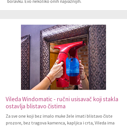
boravku. Evo nekoliko onih najvažnijih.
Vileda Windomatic - ručni usisavač koji stakla
ostavlja blistavo čistima
Za sve one koji bez imalo muke žele imati blistavo čiste
prozore, bez tragova kamenca, kapljica i crta, Vileda ima