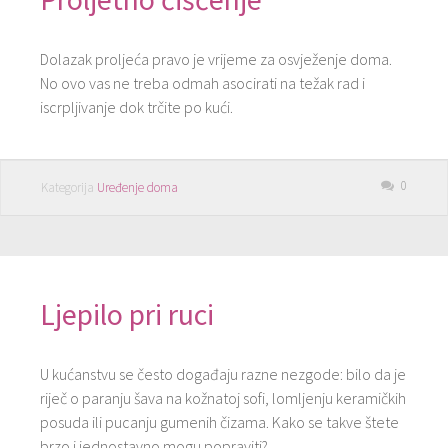
Dolazak proljeća pravo je vrijeme za osvježenje doma.
No ovo vas ne treba odmah asocirati na težak rad i
iscrpljivanje dok trčite po kući.
0
Kategorija
Uređenje doma
Ljepilo pri ruci
U kućanstvu se često događaju razne nezgode: bilo da je
riječ o paranju šava na kožnatoj sofi, lomljenju keramičkih
posuda ili pucanju gumenih čizama. Kako se takve štete
brzo i jednostavno mogu popraviti?