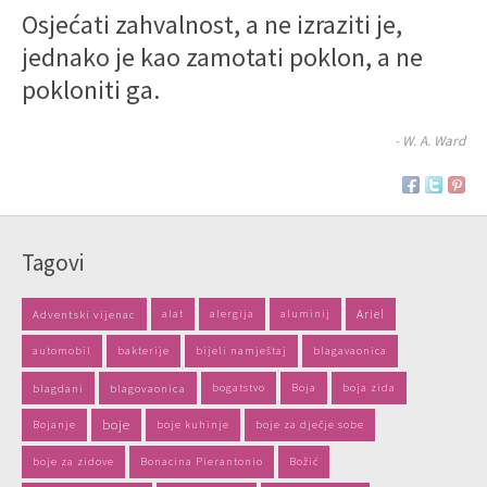
Osjećati zahvalnost, a ne izraziti je,
jednako je kao zamotati poklon, a ne
pokloniti ga.
- W. A. Ward
Tagovi
Adventski vijenac
alat
alergija
aluminij
Ariel
automobil
bakterije
bijeli namještaj
blagavaonica
blagdani
blagovaonica
bogatstvo
Boja
boja zida
boje
Bojanje
boje kuhinje
boje za dječje sobe
boje za zidove
Bonacina Pierantonio
Božić