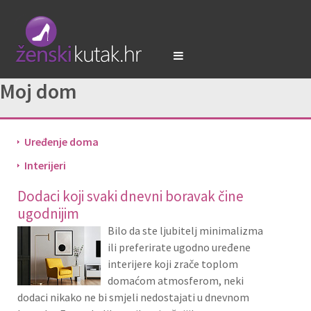
Moj dom
Uređenje doma
Interijeri
Dodaci koji svaki dnevni boravak čine
ugodnijim
Bilo da ste ljubitelj minimalizma
ili preferirate ugodno uređene
interijere koji zrače toplom
domaćom atmosferom, neki
dodaci nikako ne bi smjeli nedostajati u dnevnom