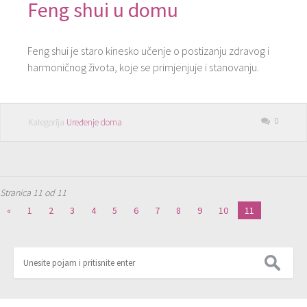
Feng shui u domu
Feng shui je staro kinesko učenje o postizanju zdravog i
harmoničnog života, koje se primjenjuje i stanovanju.
0
Kategorija
Uređenje doma
Stranica 11 od 11
«
1
2
3
4
5
6
7
8
9
10
11