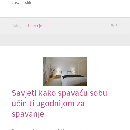
vašem stilu.
0
Kategorija
Uređenje doma
Savjeti kako spavaću sobu
učiniti ugodnijom za
spavanje