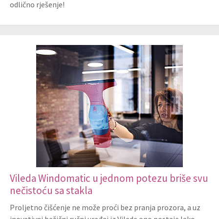
odlično rješenje!
Vileda Windomatic u jednom potezu briše svu
nečistoću sa stakla
Proljetno čišćenje ne može proći bez pranja prozora, a uz