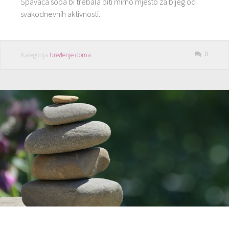
Spavaća soba bi trebala biti mirno mjesto za bijeg od
svakodnevnih aktivnosti.
0
Kategorija
Uređenje doma