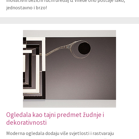
inovativni bežični ručni uređaj iz Vilede ono postaje lako,
jednostavno i brzo!
Ogledala kao tajni predmet žudnje i
dekorativnosti
Moderna ogledala dodaju više svjetlosti i rastvaraju