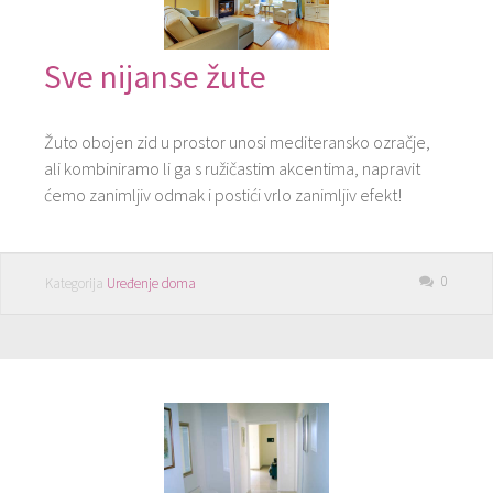
Sve nijanse žute
Žuto obojen zid u prostor unosi mediteransko ozračje,
ali kombiniramo li ga s ružičastim akcentima, napravit
ćemo zanimljiv odmak i postići vrlo zanimljiv efekt!
0
Kategorija
Uređenje doma