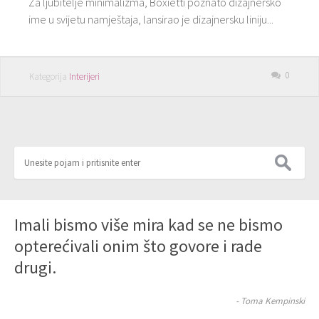
Za ljubitelje minimalizma, Boxietti poznato dizajnersko
ime u svijetu namještaja, lansirao je dizajnersku liniju...
0
Kategorija
Interijeri
Imali bismo više mira kad se ne bismo
opterećivali onim što govore i rade
drugi.
- Toma Kempinski