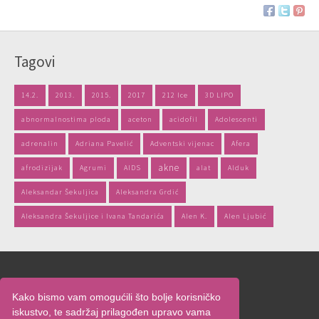
Tagovi
14.2.
2013.
2015.
2017
212 Ice
3D LIPO
abnormalnostima ploda
aceton
acidofil
Adolescenti
adrenalin
Adriana Pavelić
Adventski vijenac
Afera
akne
afrodizijak
Agrumi
AIDS
alat
Alduk
Aleksandar Šekuljica
Aleksandra Grdić
Aleksandra Šekuljice i Ivana Tandarića
Alen K.
Alen Ljubić
Naslovnica
Kako bismo vam omogućili što bolje korisničko
O nama
iskustvo, te sadržaj prilagođen upravo vama