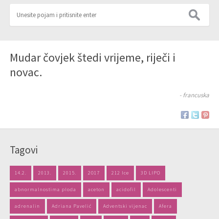
Mudar čovjek štedi vrijeme, riječi i
novac.
- francuska
Tagovi
14.2.
2013.
2015.
2017
212 Ice
3D LIPO
abnormalnostima ploda
aceton
acidofil
Adolescenti
adrenalin
Adriana Pavelić
Adventski vijenac
Afera