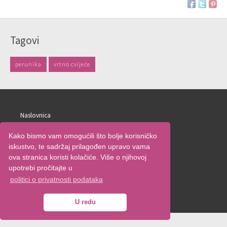
Tagovi
perunika
vrtno cvijeće
Naslovnica
O nama
Kako bismo vam omogućili što bolje korisničko
Oglašavanje
iskustvo, te sadržaj prilagođen upravo vama
Uvjeti korištenja
ova stranica koristi kolačiće. Više o njihovoj
Kontakt
upotrebi pročitajte u
politici o privatnosti podataka
© 2009. - 2026.
ŽenskiKutak.hr
|
Google+ stranica
U redu