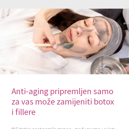
Anti-aging pripremljen samo
za vas može ​zamijeniti ​botox
i fillere​ ​
IM Estetica ​opet pomiče granice ​- među prvima u svijetu