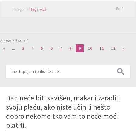
0
Kategorija
Njega kože
Stranica 9 od 12
«
...
3
4
5
6
7
8
9
10
11
12
»
Dan neće biti savršen, makar i zaradili
svoju plaću, ako niste učinili nešto
dobro nekome tko vam to neće moći
platiti.