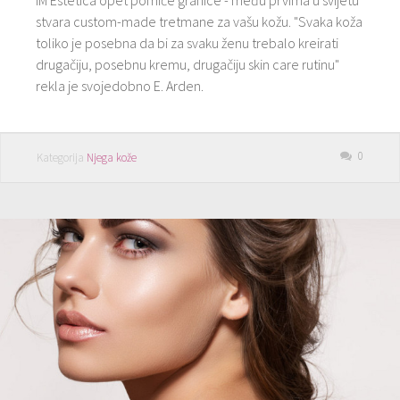
stvara custom-made tretmane za vašu kožu. "Svaka koža
toliko je posebna da bi za svaku ženu trebalo kreirati
drugačiju, posebnu kremu, drugačiju skin care rutinu"
rekla je svojedobno E. Arden.
0
Kategorija
Njega kože