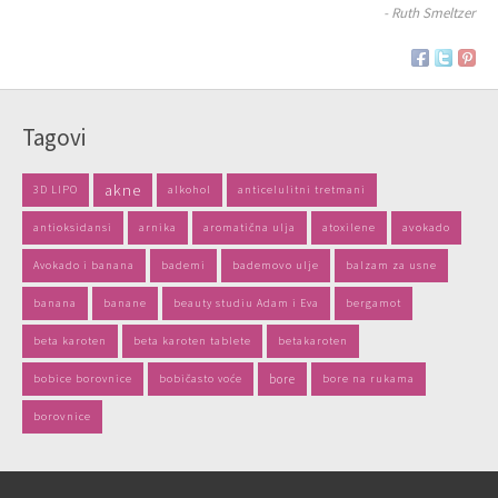
- Ruth Smeltzer
Tagovi
akne
3D LIPO
alkohol
anticelulitni tretmani
antioksidansi
arnika
aromatična ulja
atoxilene
avokado
Avokado i banana
bademi
bademovo ulje
balzam za usne
banana
banane
beauty studiu Adam i Eva
bergamot
beta karoten
beta karoten tablete
betakaroten
bobice borovnice
bobičasto voće
bore
bore na rukama
borovnice