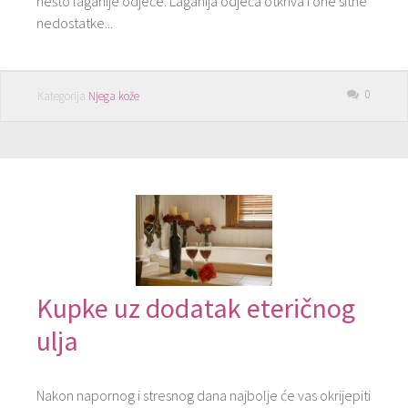
nešto laganije odjeće. Laganija odjeća otkriva i one sitne
nedostatke...
0
Kategorija
Njega kože
Kupke uz dodatak eteričnog
ulja
Nakon napornog i stresnog dana najbolje će vas okrijepiti