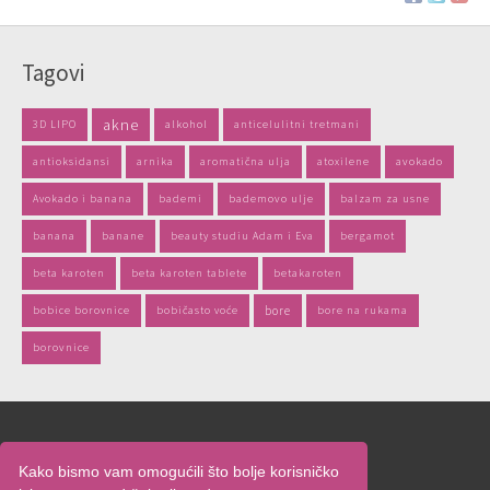
Tagovi
akne
3D LIPO
alkohol
anticelulitni tretmani
antioksidansi
arnika
aromatična ulja
atoxilene
avokado
Avokado i banana
bademi
bademovo ulje
balzam za usne
banana
banane
beauty studiu Adam i Eva
bergamot
beta karoten
beta karoten tablete
betakaroten
bobice borovnice
bobičasto voće
bore
bore na rukama
borovnice
Naslovnica
Kako bismo vam omogućili što bolje korisničko
O nama