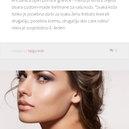
stvara custom-made tretmane za vašu kožu. "Svaka koža
toliko je posebna da bi za svaku ženu trebalo kreirati
drugačiju, posebnu kremu, drugačiju skin care rutinu"
rekla je svojedobno E. Arden.
0
Kategorija
Njega kože