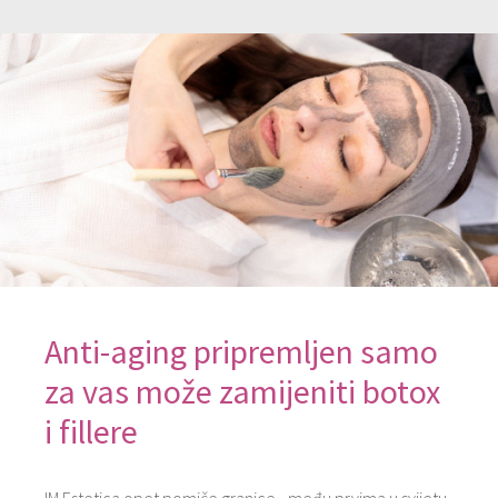
Anti-aging pripremljen samo
za vas može ​zamijeniti ​botox
i fillere​ ​
IM Estetica ​opet pomiče granice ​- među prvima u svijetu