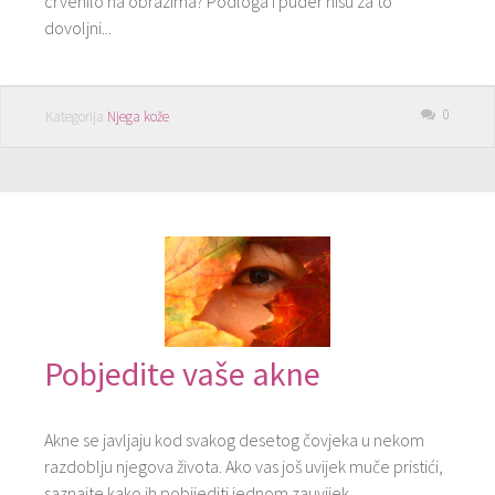
crvenilo na obrazima? Podloga i puder nisu za to
dovoljni...
0
Kategorija
Njega kože
Pobjedite vaše akne
Akne se javljaju kod svakog desetog čovjeka u nekom
razdoblju njegova života. Ako vas još uvijek muče pristići,
saznajte kako ih pobijediti jednom zauvijek.