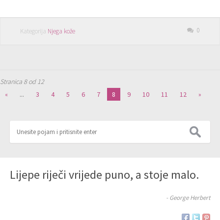
0
Kategorija
Njega kože
Stranica 8 od 12
«
...
3
4
5
6
7
8
9
10
11
12
»
Lijepe riječi vrijede puno, a stoje malo.
- George Herbert