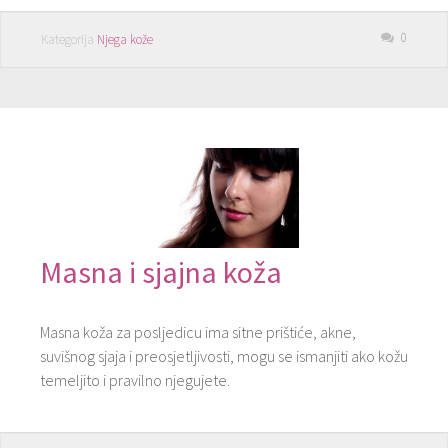
0
Kategorija
Njega kože
Masna i sjajna koža
Masna koža za posljedicu ima sitne prištiće, akne,
suvišnog sjaja i preosjetljivosti, mogu se ismanjiti ako kožu
temeljito i pravilno njegujete.