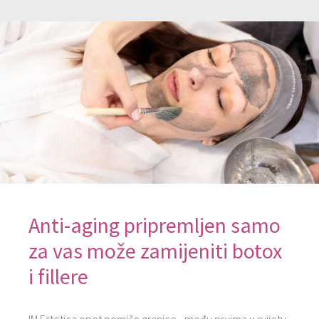
Anti-aging pripremljen samo
za vas može ​zamijeniti ​botox
i fillere​ ​
IM Estetica ​opet pomiče granice ​- među prvima u svijetu