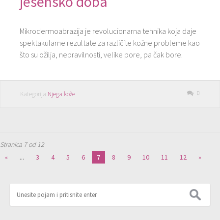
jesensko doba
Mikrodermoabrazija je revolucionarna tehnika koja daje
spektakularne rezultate za različite kožne probleme kao
što su ožilja, nepravilnosti, velike pore, pa čak bore.
0
Kategorija
Njega kože
Stranica 7 od 12
«
...
3
4
5
6
7
8
9
10
11
12
»