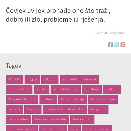
Čovjek uvijek pronađe ono što traži,
dobro ili zlo, probleme ili rješenja.
- John M. Templeton
Tagovi
akne
3D LIPO
alkohol
anticelulitni tretmani
antioksidansi
arnika
aromatična ulja
atoxilene
avokado
Avokado i banana
bademi
bademovo ulje
balzam za usne
banana
banane
beauty studiu Adam i Eva
bergamot
beta karoten
beta karoten tablete
betakaroten
bobice borovnice
bobičasto voće
bore
bore na rukama