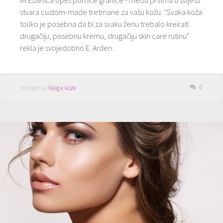
stvara custom-made tretmane za vašu kožu. "Svaka koža
toliko je posebna da bi za svaku ženu trebalo kreirati
drugačiju, posebnu kremu, drugačiju skin care rutinu"
rekla je svojedobno E. Arden.
0
Kategorija
Njega kože