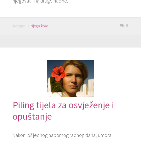
njegovati i na druge načine.
0
Kategorija
Njega kože
Piling tijela za osvježenje i
opuštanje
Nakon još jednog napornog radnog dana, umora i