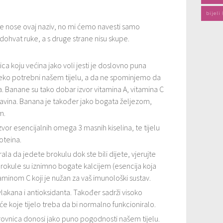
bijeli
e nose ovaj naziv, no mi ćemo navesti samo
dohvat ruke, a s druge strane nisu skupe.
a koju većina jako voli jesti je doslovno puna
rijeko potrebni našem tijelu, a da ne spominjemo da
a. Banane su tako dobar izvor vitamina A, vitamina C
flavina. Banana je također jako bogata željezom,
m.
 izvor esencijalnih omega 3 masnih kiselina, te tijelu
oteina.
ala da jedete brokulu dok ste bili dijete, vjerujte
Brokule su iznimno bogate kalcijem (esencija koja
itaminom C koji je nužan za vaš imunološki sustav.
vlakana i antioksidanta. Također sadrži visoko
e koje tijelo treba da bi normalno funkcioniralo.
rovnica donosi jako puno pogodnosti našem tijelu.