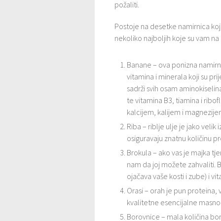
požaliti.
Postoje na desetke namirnica koj
nekoliko najboljih koje su vam na 
Banane – ova ponizna namirnic
vitamina i minerala koji su p
sadrži svih osam aminokiselin
te vitamina B3, tiamina i ribo
kalcijem, kalijem i magnezije
Riba – riblje ulje je jako velik
osiguravaju znatnu količinu pr
Brokula – ako vas je majka tjer
nam da joj možete zahvaliti. 
ojačava vaše kosti i zube) i v
Orasi – orah je pun proteina, 
kvalitetne esencijalne masnoć
Borovnice – mala količina bo