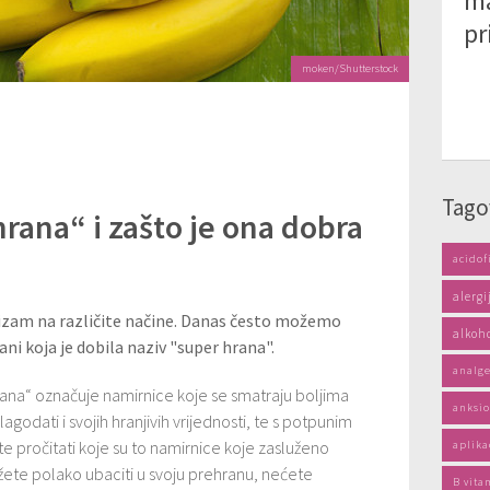
ma
pr
moken/Shutterstock
Tago
hrana“ i zašto je ona dobra
acidof
alergi
nizam na različite načine. Danas često možemo
alkoh
rani koja je dobila naziv "super hrana".
analge
rana“ označuje namirnice koje se smatraju boljima
anksio
agodati i svojih hranjivih vrijednosti, te s potpunim
e pročitati koje su to namirnice koje zasluženo
aplika
žete polako ubaciti u svoju prehranu, nećete
B vita