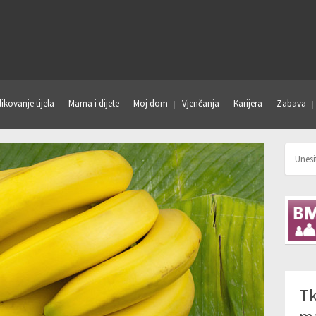
ikovanje tijela
Mama i dijete
Moj dom
Vjenčanja
Karijera
Zabava
Tk