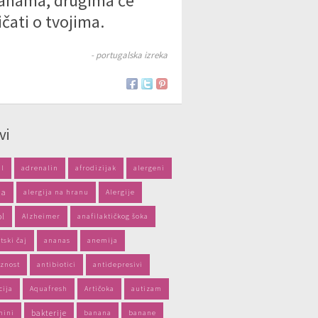
nama, drugima će
ičati o tvojima.
- portugalska izreka
vi
il
adrenalin
afrodizijak
alergeni
ja
alergija na hranu
Alergije
ol
Alzheimer
anafilaktičkog šoka
tski čaj
ananas
anemija
znost
antibiotici
antidepresivi
cija
Aquafresh
Artičoka
autizam
mini
bakterije
banana
banane