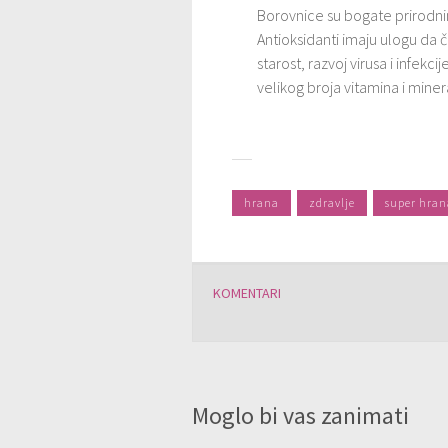
Borovnice su bogate prirodnim
Antioksidanti imaju ulogu da č
starost, razvoj virusa i infekc
velikog broja vitamina i miner
hrana
zdravlje
super hran
KOMENTARI
Moglo bi vas zanimati