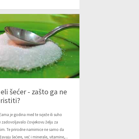
jeli šećer - zašto ga ne
ristiti?
ćama je godina med te svježe ili suho
 zadovoljavalo čovjekovu želju za
kim. Te prirodne namirnice ne samo da
žavaju šećere, već i minerale, vitamine,...