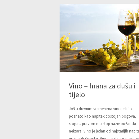
Vino – hrana za dušu i
tijelo
Još u drevnim vremenima vino je bilo
poznato kao napitak dostojan bogova,
stoga s pravom mu stoji naziv božanski
nektara. Vino je jedan od najstarijih napi
poznatih čovjeku. Vino je i danas prisutn