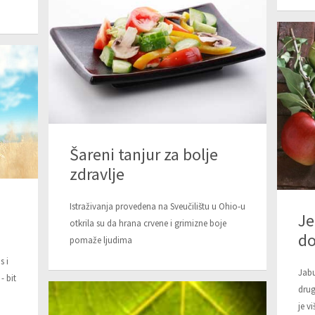
Šareni tanjur za bolje
zdravlje
Istraživanja provedena na Sveučilištu u Ohio-u
Je
otkrila su da hrana crvene i grimizne boje
do
pomaže ljudima
s i
Jabu
- bit
drug
je v