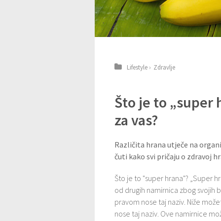
Lifestyle
›
Zdravlje
Što je to „super 
za vas?
Različita hrana utječe na orga
čuti kako svi pričaju o zdravoj h
Što je to "super hrana"? „Super h
od drugih namirnica zbog svojih bl
pravom nose taj naziv. Niže možet
nose taj naziv. Ove namirnice mo