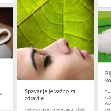
Bi
ko
Spavanje je važno za
Tisu
na
zdravlje
voće
slat
sadr
Ukoliko spadate u one koji u trenucima kada