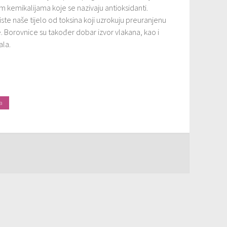
 kemikalijama koje se nazivaju antioksidanti.
iste naše tijelo od toksina koji uzrokuju preuranjenu
ije. Borovnice su također dobar izvor vlakana, kao i
ala.
a