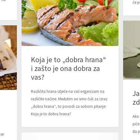
će p
Koja je to „dobra hrana“
i zašto je ona dobra za
vas?
Ja
Različita hrana utječe na vaš organizam na
različite načine. Međutim svi smo čuli za izraz
zd
„dobra hrana“, to povodi za sobom pitanje:
Koja je to dobra hrana?
Ako 
piće
da p
 se