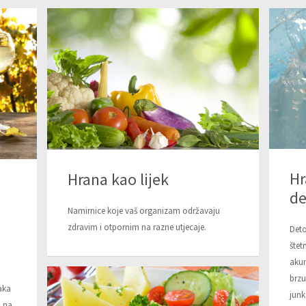
Hr
Hrana kao lijek
de
Namirnice koje vaš organizam održavaju
zdravim i otpornim na razne utjecaje.
Deto
štet
akum
brzu
taka
junk
o na