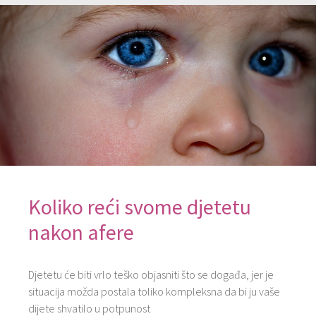
Koliko reći svome djetetu
nakon afere
Djetetu će biti vrlo teško objasniti što se događa, jer je
situacija možda postala toliko kompleksna da bi ju vaše
dijete shvatilo u potpunost