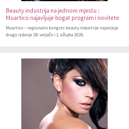
Beauty industrija na jednom mjestu :
Muartico najavljuje bogat program i novitete
Muartico – regionalni kongres beauty industrije najavljuje
drugo izdanje 28. veljače i 1. ožujka 2026.