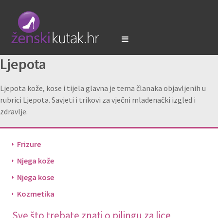
Ljepota
Ljepota kože, kose i tijela glavna je tema članaka objavljenih u
rubrici Ljepota. Savjeti i trikovi za vječni mladenački izgled i
zdravlje.
Frizure
Njega kože
Njega kose
Kozmetika
Sve što trebate znati o pilingu za lice