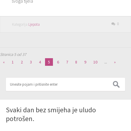
svoga tijela
0
Kategorija
Ljepota
Stranica 5 od 37
«
1
2
3
4
5
6
7
8
9
10
...
»
Svaki dan bez smijeha je uludo
potrošen.