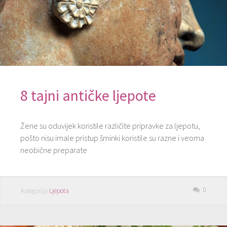
8 tajni antičke ljepote
Žene su oduvijek koristile različite pripravke za ljepotu,
pošto nisu imale pristup šminki koristile su razne i veoma
neobične preparate
0
Kategorija
Ljepota