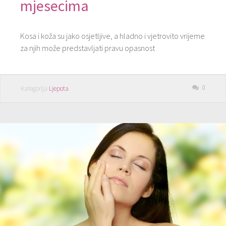
mjesecima
Kosa i koža su jako osjetljive, a hladno i vjetrovito vrijeme
za njih može predstavljati pravu opasnost
0
Kategorija
Ljepota