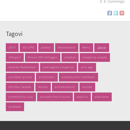
- E. E. Cummings
Tagovi
akne
2017
3D LIPO
aceton
Adolescenti
Afera
Alfaparf
Alisun 200 Collagen
alkohol
alopecija areata
Andrea Kodžoman
androgena alopecija
anti age
antibebi pilule
antibiotici
anticelulitni tretmani
Antička ljepota
Antika
antioksidansi
arnika
aromatična ulja
asimetrične frizure
aspirin
atoxilene
avokado