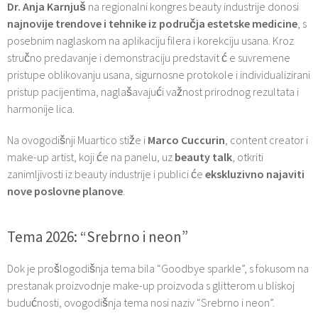
Dr. Anja Karnjuš
na regionalni kongres beauty industrije donosi
najnovije trendove i tehnike iz područja estetske medicine
, s
posebnim naglaskom na aplikaciju filera i korekciju usana. Kroz
stručno predavanje i demonstraciju predstavit ć e suvremene
pristupe oblikovanju usana, sigurnosne protokole i individualizirani
pristup pacijentima, naglašavajući važnost prirodnog rezultata i
harmonije lica.
Na ovogodišnji Muartico stiže i
Marco Cuccurin
, content creator i
make-up artist, koji će na panelu, uz
beauty talk
, otkriti
zanimljivosti iz beauty industrije i publici će
ekskluzivno najaviti
nove poslovne planove
.
Tema 2026: “Srebrno i neon”
Dok je prošlogodišnja tema bila “Goodbye sparkle”, s fokusom na
prestanak proizvodnje make-up proizvoda s glitterom u bliskoj
budućnosti, ovogodišnja tema nosi naziv “Srebrno i neon”.