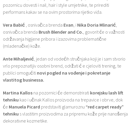
pozornicu dovesti i nail, hair i style umjetnike, te prirediti
performans kakav se na ovim prostorima rijetko viđa.
Vera Babić
, osnivačica brenda
Evan
, i
Nika Doria Mlinarić
,
osnivačica brenda
Brush Blender and Co.
, govorit će o važnosti
održavanja higijene pribora i izazovima problematične
(mladenačke) kože.
Ante Mihaljević
, jedan od vodećih stručnjaka koji je i sam stvorio
vrlo prepoznatljiv osobni brend, održati ć e cjeloviti trening, te
publici omogućiti
novi pogled na vođenje i pokretanje
vlastitog businessa.
Martina Kallos
na pozornici će demonstrirati
korejsku lash lift
tehniku
kao i učinak Kallos proizvoda na trepavice i obrve, dok
će
Manuela Picard
predstaviti glamuroznu
“red carpet ready”
tehniku
s vlastitim proizvodima za pripremu kože prije nanošenja
dekorativne kozmetike.