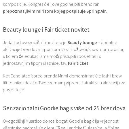
kompozicije. Kongres ć e i ove godine biti brendiran
prepoznatljivim mirisom kojeg potpisuje Spring Air.
Beauty lounge i Fair ticket novitet
Jedan od ovogodišnjih noviteta je
Beauty lounge
– dodatne
aktivacije brendova i sponzora kroz izložbeni/showroom prostor,
u kojem će edukacijama moći pristupiti i posjetitelji s
jednostavnijim tipom ulaznice, tzv.
Fair ticket
.
Ket Cenolatac ispred brenda Mnml demonstrirati ć e lash i brow
lift tehnike, dok će Tweezerman pripremiti atraktivnu aktivaciju za
posjetitelje.
Senzacionalni Goodie bag s više od 25 brendova
Ovogodišnji Muartico donosi bogati Goodie bag č ija vrijednost
višestruko nadmašuje cijenu “Regular ticket” ulaznice, a čini ga