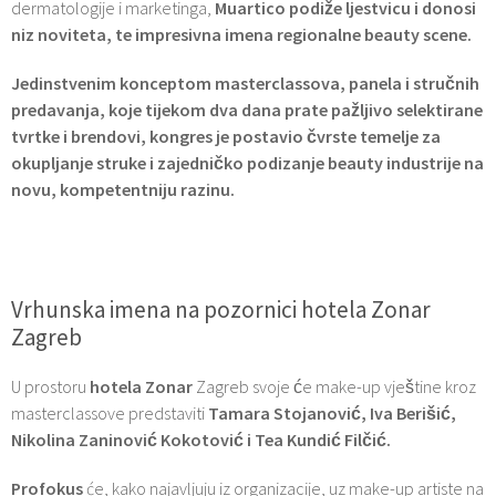
dermatologije i marketinga,
Muartico podiže ljestvicu i donosi
niz noviteta, te impresivna imena regionalne beauty scene.
Jedinstvenim konceptom masterclassova, panela i stručnih
predavanja, koje tijekom dva dana prate pažljivo selektirane
tvrtke i brendovi, kongres je postavio čvrste temelje za
okupljanje struke i zajedničko podizanje beauty industrije na
novu, kompetentniju razinu.
Vrhunska imena na pozornici hotela Zonar
Zagreb
U prostoru
hotela Zonar
Zagreb svoje će make-up vještine kroz
masterclassove predstaviti
Tamara Stojanović, Iva Berišić,
Nikolina Zaninović Kokotović i Tea Kundić Filčić.
Profokus
će, kako najavljuju iz organizacije, uz make-up artiste na