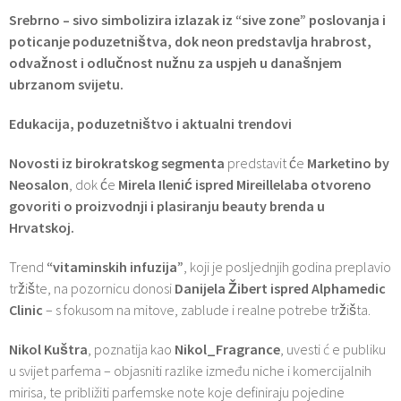
Srebrno – sivo simbolizira izlazak iz “sive zone” poslovanja i
poticanje poduzetništva, dok neon predstavlja hrabrost,
odvažnost i odlučnost nužnu za uspjeh u današnjem
ubrzanom svijetu.
Edukacija, poduzetništvo i aktualni trendovi
Novosti iz birokratskog segmenta
predstavit će
Marketino by
Neosalon
, dok će
Mirela Ilenić ispred Mireillelaba otvoreno
govoriti o proizvodnji i plasiranju beauty brenda u
Hrvatskoj.
Trend
“vitaminskih infuzija”
, koji je posljednjih godina preplavio
tržište, na pozornicu donosi
Danijela Žibert ispred Alphamedic
Clinic
– s fokusom na mitove, zablude i realne potrebe tržišta.
Nikol Kuštra
, poznatija kao
Nikol_Fragrance
, uvesti ć e publiku
u svijet parfema – objasniti razlike između niche i komercijalnih
mirisa, te približiti parfemske note koje definiraju pojedine