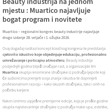
Beauty industrija na jednom
mjestu : Muartico najavljuje
bogat program i novitete
Muartico – regionalni kongres beauty industrije najavljuje
drugo izdanje 28. veljače i 1. ožujka 2026.
Ovaj događaj nadilazi koncept klasičnog kongresa te predstavlja
cjelovito iskustvo koje objedinjuje edukaciju, profesionalno
umrežavanje i poticajnu atmosferu.
Beauty industrija
posljednjih godina bilježi značajan rast, a organizacijski tim
Muartica
okuplja renomirane stručnjake iz područja ljepote koji
će sudionicima prenijeti svoja znanja i iskustva te doprinijeti
profesionalnom razvoju – kako iskusnih stručnjaka, tako i onih na
početku karijere.
Nakon iznimno uspješne premijerne edicije, koja je prošle godine
okupila najrelevantnije stručnjake iz područja make-upa, estetike,