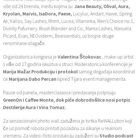
više od 24 brenda, među kojima su:
Jana Beauty, Olival, Aura,
Kryolan, Marvis, IsaDora, Paese,
Lucylux, Andart, Hawe, Spring
Air, Kallos, Say Lashes, Mnml, Lucea, Vitaminka, Men’s Choice no.1,
Divinity Pafumery. Brush Blender and Co., Mama Lashes, Manuela
Picard, Evan, NEOviderm, Beessentials, uz brojne druge
renomirane izlagače.
Organizatorica kongresa je
Valentina Štokovac
, make-up artist
s više od 17 godina iskustva u struci. Moderatorica konferencije je
Marija Mažar.
Produkciju i protokol
samog događaja koordinirat
će
Marijana Dabo Percan
ispred Tijara event managementa.
Pauze od panela, masterclassova i predavanja potpisuju
GreenOn i Caffee Monte, dok piće dobrodošlice nosi potpis
Destilerije Aura i Vina Tomaz.
Za senzacionalni photo wall zadužena je tvrtka ReWALLution koji
će uz pomoć robota printati pozadinu za slikanje u realnom
vremenu. Za video i foto produkciju zaduženi su
Studio podcast