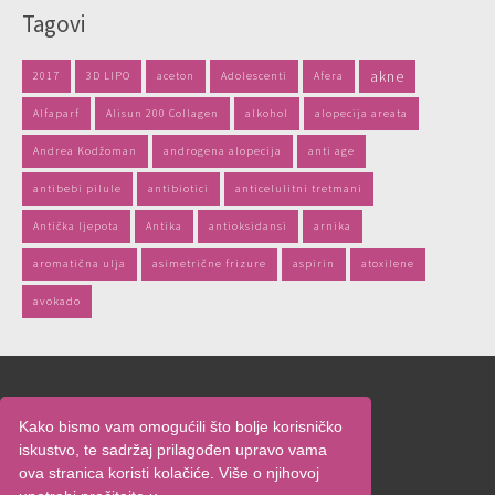
Tagovi
akne
2017
3D LIPO
aceton
Adolescenti
Afera
Alfaparf
Alisun 200 Collagen
alkohol
alopecija areata
Andrea Kodžoman
androgena alopecija
anti age
antibebi pilule
antibiotici
anticelulitni tretmani
Antička ljepota
Antika
antioksidansi
arnika
aromatična ulja
asimetrične frizure
aspirin
atoxilene
avokado
Naslovnica
Kako bismo vam omogućili što bolje korisničko
O nama
iskustvo, te sadržaj prilagođen upravo vama
Oglašavanje
ova stranica koristi kolačiće. Više o njihovoj
Uvjeti korištenja