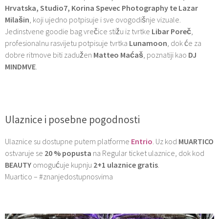
Hrvatska, Studio7, Korina Spevec Photography te Lazar
Milašin
, koji ujedno potpisuje i sve ovogodišnje vizuale.
Jedinstvene goodie bag vrečice stižu iz tvrtke
Libar Poreč
,
profesionalnu rasvijetu potpisuje tvrtka
Lunamoon
, dok će za
dobre ritmove biti zadužen
Matteo Maćaš
, poznatiji kao
DJ
MINDMVE
.
Ulaznice i posebne pogodnosti
Ulaznice su dostupne putem platforme
Entrio
. Uz kod
MUARTICO
ostvaruje se
20 % popusta
na Regular ticket ulaznice, dok kod
BEAUTY
omogućuje kupnju
2+1 ulaznice gratis
.
Muartico – #znanjedostupnosvima