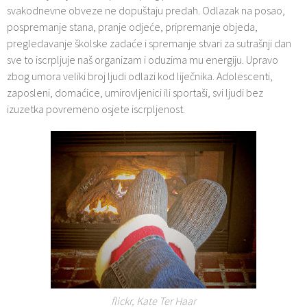
svakodnevne obveze ne dopuštaju predah. Odlazak na posao,
pospremanje stana, pranje odjeće, pripremanje objeda,
pregledavanje školske zadaće i spremanje stvari za sutrašnji dan
sve to iscrpljuje naš organizam i oduzima mu energiju. Upravo
zbog umora veliki broj ljudi odlazi kod liječnika. Adolescenti,
zaposleni, domaćice, umirovljenici ili sportaši, svi ljudi bez
izuzetka povremeno osjete iscrpljenost.
flickr, Kate Ter Haar