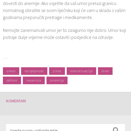
dovesti do anemije. Ako osjetite da vaš umor prelazi granicu
normalnog obratite se svom liječniku koji će vam u skladu s vašim
godinama preporučiti pretrage i medikamente.
Nemojte zanemarivati umor jer to zasigurno nije dobro. Umor koji
potraje dulje vrijeme može ostaviti i posljedice na zdravIje.
umor
iscrpljenost
zima
menstruacija
stres
odmor
nesanica
anemija
KOMENTARI