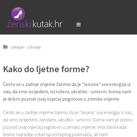
Lifestyle
›
Zdravlje
Kako do ljetne forme?
Često se u zadnje vrijeme žalimo da je "isisana" sva energija iz
nas, da smo iscijeđeni, istrošeni, ukratko - umorni. Svima nam
je dobro poznat ovaj osjećaj pogotovo u zimsko vrijeme.
Često se u zadnje vrijeme žalimo da je "isisana" sva energija iz nas,
da smo iscijeđeni, istrošeni, ukratko - umorni. Svima nam je dobro
poznat ovaj osjećaj pogotovo u zimsko vrijeme. Ima dana kada
bismo najradije ostali ispod toplog pokrivača, ali nam