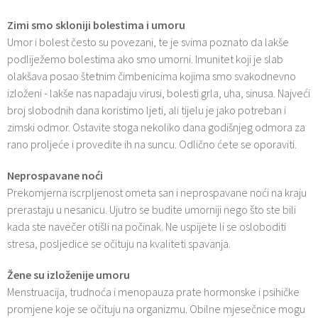
Zimi smo skloniji bolestima i umoru
Umor i bolest često su povezani, te je svima poznato da lakše
podliježemo bolestima ako smo umorni. Imunitet koji je slab
olakšava posao štetnim čimbenicima kojima smo svakodnevno
izloženi - lakše nas napadaju virusi, bolesti grla, uha, sinusa. Najveći
broj slobodnih dana koristimo ljeti, ali tijelu je jako potreban i
zimski odmor. Ostavite stoga nekoliko dana godišnjeg odmora za
rano proljeće i provedite ih na suncu. Odlično ćete se oporaviti.
Neprospavane noći
Prekomjerna iscrpljenost ometa san i neprospavane noći na kraju
prerastaju u nesanicu. Ujutro se budite umorniji nego što ste bili
kada ste navečer otišli na počinak. Ne uspijete li se osloboditi
stresa, posljedice se očituju na kvaliteti spavanja.
Žene su izloženije umoru
Menstruacija, trudnoća i menopauza prate hormonske i psihičke
promjene koje se očituju na organizmu. Obilne mjesečnice mogu