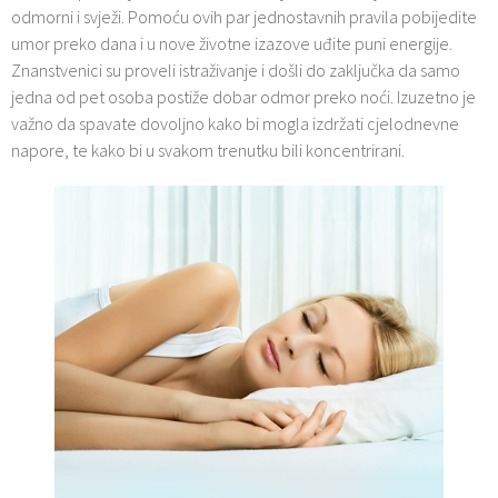
odmorni i svježi. Pomoću ovih par jednostavnih pravila pobijedite
umor preko dana i u nove životne izazove uđite puni energije.
Znanstvenici su proveli istraživanje i došli do zaključka da samo
jedna od pet osoba postiže dobar odmor preko noći. Izuzetno je
važno da spavate dovoljno kako bi mogla izdržati cjelodnevne
napore, te kako bi u svakom trenutku bili koncentrirani.