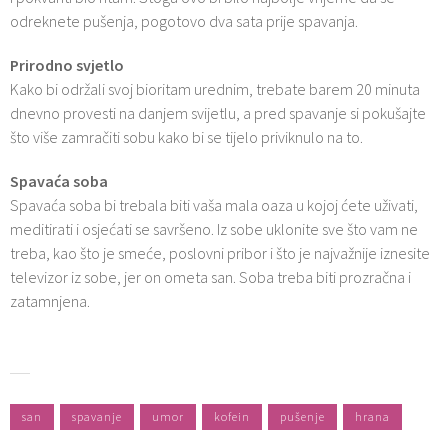
odreknete pušenja, pogotovo dva sata prije spavanja.
Prirodno svjetlo
Kako bi održali svoj bioritam urednim, trebate barem 20 minuta
dnevno provesti na danjem svijetlu, a pred spavanje si pokušajte
što više zamračiti sobu kako bi se tijelo priviknulo na to.
Spavaća soba
Spavaća soba bi trebala biti vaša mala oaza u kojoj ćete uživati,
meditirati i osjećati se savršeno. Iz sobe uklonite sve što vam ne
treba, kao što je smeće, poslovni pribor i što je najvažnije iznesite
televizor iz sobe, jer on ometa san. Soba treba biti prozračna i
zatamnjena.
san
spavanje
umor
kofein
pušenje
hrana