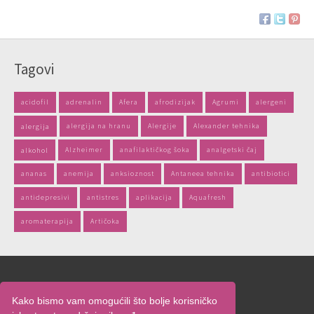
Tagovi
acidofil
adrenalin
Afera
afrodizijak
Agrumi
alergeni
alergija
alergija na hranu
Alergije
Alexander tehnika
alkohol
Alzheimer
anafilaktičkog šoka
analgetski čaj
ananas
anemija
anksioznost
Antaneea tehnika
antibiotici
antidepresivi
antistres
aplikacija
Aquafresh
aromaterapija
Artičoka
Naslovnica
Kako bismo vam omogućili što bolje korisničko
O nama