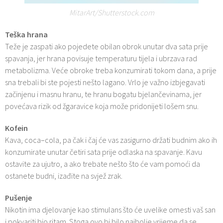
MitarArt/Shutterstock.com
Teška hrana
Teže je zaspati ako pojedete obilan obrok unutar dva sata prije
spavanja, jer hrana povisuje temperaturu tijela i ubrzava rad
metabolizma. Veće obroke treba konzumirati tokom dana, a prije
sna trebali bi ste pojesti nešto lagano. Vrlo je važno izbjegavati
začinjenu i masnu hranu, te hranu bogatu bjelančevinama, jer
povećava rizik od žgaravice koja može pridonijeti lošem snu.
Kofein
Kava, coca–cola, pa čak i čaj će vas zasigurno držati budnim ako ih
konzumirate unutar četiri sata prije odlaska na spavanje. Kavu
ostavite za ujutro, a ako trebate nešto što će vam pomoći da
ostanete budni, izađite na svjež zrak.
Pušenje
Nikotin ima djelovanje kao stimulans što će uvelike omesti vaš san
i pokvariti bio ritam. Stoga ovo bi bilo najbolje vrijeme da se