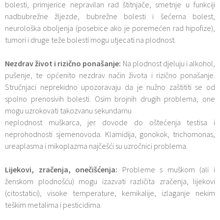
bolesti, primjerice nepravilan rad štitnjače, smetnje u funkciji
nadbubrežne žljezde, bubrežne bolesti i šećerna bolest,
neurološka oboljenja (posebice ako je poremećen rad hipofize),
tumori i druge teže bolesti mogu utjecati na plodnost.
Nezdrav život i rizično ponašanje:
Na plodnost djeluju i alkohol,
pušenje, te općenito nezdrav način života i rizično ponašanje.
Stručnjaci neprekidno upozoravaju da je nužno zaštititi se od
spolno prenosivih bolesti. Osim brojnih drugih problema, one
mogu uzrokovati takozvanu sekundarnu
neplodnost muškarca, jer dovode do oštećenja testisa i
neprohodnosti sjemenovoda. Klamidija, gonokok, trichomonas,
ureaplasma i mikoplazma najčešći su uzročnici problema.
Lijekovi, zračenja, onečišćenja:
Probleme s muškom (ali i
ženskom plodnošću) mogu izazvati različita zračenja, lijekovi
(citostatici), visoke temperature, kemikalije, izlaganje nekim
teškim metalima i pesticidima.