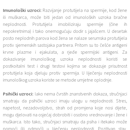
Imunološki uzroci:
Razvijanje protutijela na spermije, kod žene
ili muškarca, može biti jedan od imunoloških uzroka bračne
neplodnosti. Protutijela imobiliziraju spermije (čine ih
nepokretnima) i tako onemogućuju dodir s jajašcem. U desetak
posto neplodnih parova kod žena se nalaze serumska protutijela
protiv sjemenskih sastojaka partnera. Pritom su to češće antigeni
krvne plazme i ejakulata, a rjeđe spermijski antigeni. Za
dokazivanje imunološkog uzroka neplodnosti koristi se
postkoitalni test i drugi testovi kojima se dokazuje prisutnost
protutijela koja djeluju protiv spermija. U liječenju neplodnosti
imunološkog uzroka koriste se metode umjetne oplodnje.
Psihički uzroci:
lako nema čvrstih znanstvenih dokaza, stručnjaci
smatraju da psihički uzroci imaju ulogu u neplodnosti. Stres,
napetost, nezadovoljstvo, strah od promjena koje nosi dijete,
mogu djelovati na osjećaj dobrobiti i osobno vrednovanje i žene i
muškarca. Isto tako, stručnjaci smatraju da psiha i itekako može
pomoći (ili odmoći) u liječenju neplodnosti. Pozitivan stav,