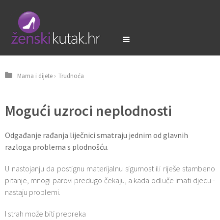
Mama i dijete
›
Trudnoća
Mogući uzroci neplodnosti
Odgađanje rađanja liječnici smatraju jednim od glavnih
razloga problema s plodnošću.
U nastojanju da postignu materijalnu sigurnost ili riješe stambeno
pitanje, mnogi parovi predugo čekaju, a kada odluče imati djecu -
nastaju problemi.
I strah može biti prepreka