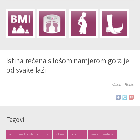
Istina rečena s lošom namjerom gora je
od svake laži.
- William Blake
Tagovi
abnormalnostima ploda
akne
alkohol
Amniocenteza