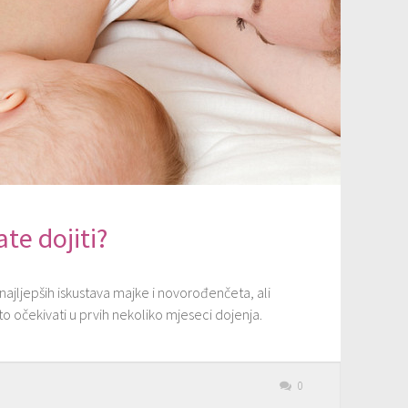
te dojiti?
i najljepših iskustava majke i novorođenčeta, ali
 očekivati u prvih nekoliko mjeseci dojenja.
0