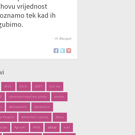
ihovu vrijednost
oznamo tek kad ih
gubimo.
- H. Becque
vi
2013.
2015.
2017
212 Ice
PO
abnormalnostima ploda
aceton
il
Adolescenti
adrenalin
a Pavelić
Adventski vijenac
Afera
akne
zijak
Agrumi
AIDS
alat