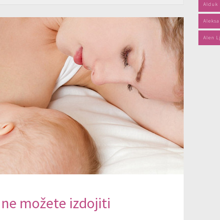
Alduk
Aleksa
Alen L
 ne možete izdojiti