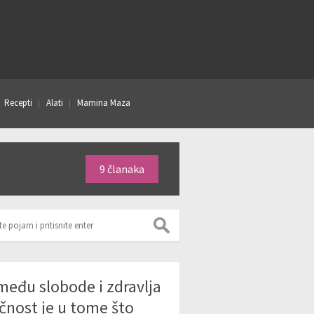
Recepti
Alati
Mamina Maza
9 članaka
među slobode i zdravlja
ičnost je u tome što