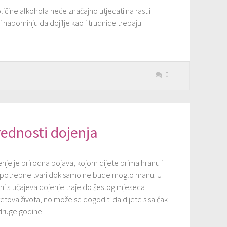
ine alkohola neće značajno utjecati na rast i
i napominju da dojilje kao i trudnice trebaju
0
ednosti dojenja
nje je prirodna pojava, kojom dijete prima hranu i
 potrebne tvari dok samo ne bude moglo hranu. U
ni slučajeva dojenje traje do šestog mjeseca
etova života, no može se dogoditi da dijete sisa čak
druge godine.