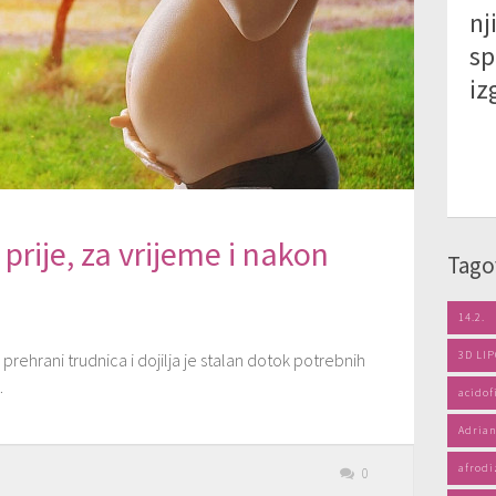
nj
sp
iz
prije, za vrijeme i nakon
Tago
14.2.
3D LI
prehrani trudnica i dojilja je stalan dotok potrebnih
.
acidof
Adrian
afrodi
0