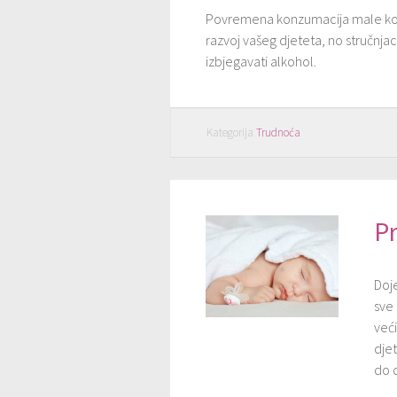
Povremena konzumacija male količ
razvoj vašeg djeteta, no stručnjac
izbjegavati alkohol.
Kategorija
Trudnoća
Pr
Doje
sve
veći
djet
do 