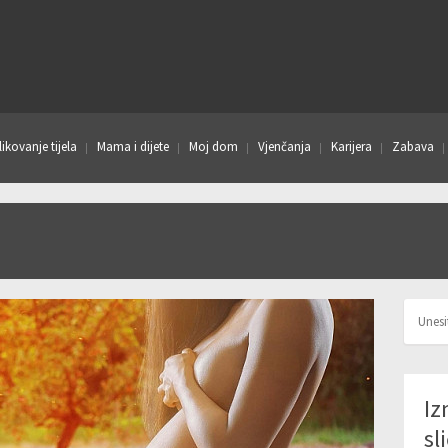
ikovanje tijela
Mama i dijete
Moj dom
Vjenčanja
Karijera
Zabava
Iz
sl