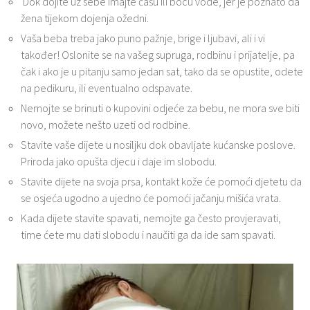
Dok dojite uz sebe imajte čašu ili bocu vode, jer je poznato da
žena tijekom dojenja ožedni.
Vaša beba treba jako puno pažnje, brige i ljubavi, ali i vi
također! Oslonite se na vašeg supruga, rodbinu i prijatelje, pa
čak i ako je u pitanju samo jedan sat, tako da se opustite, odete
na pedikuru, ili eventualno odspavate.
Nemojte se brinuti o kupovini odjeće za bebu, ne mora sve biti
novo, možete nešto uzeti od rodbine.
Stavite vaše dijete u nosiljku dok obavljate kućanske poslove.
Priroda jako opušta djecu i daje im slobodu.
Stavite dijete na svoja prsa, kontakt kože će pomoći djetetu da
se osjeća ugodno a ujedno će pomoći jačanju mišića vrata.
Kada dijete stavite spavati, nemojte ga često provjeravati,
time ćete mu dati slobodu i naučiti ga da ide sam spavati.