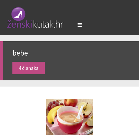
bebe
4 članaka