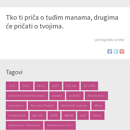
Tko ti priča o tuđim manama, drugima
će pričati o tvojima.
- portugalska izreka
Tagovi
14.2.
2013.
2015.
2017
212 Ice
3D LIPO
abnormalnostima ploda
aceton
acidofil
Adolescenti
adrenalin
Adriana Pavelić
Adventski vijenac
Afera
akne
afrodizijak
Agrumi
AIDS
alat
Alduk
Aleksandar Šekuljica
Aleksandra Grdić