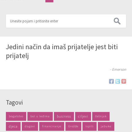
Jedini način da imaš prijatelje jest biti
prijatelj
- Emerson
Tagovi
business
ciljevi
bogatstvo
bol u leđima
češnjak
djeca
dugovi
financiranje
Grožđe
ispiti
jabuke