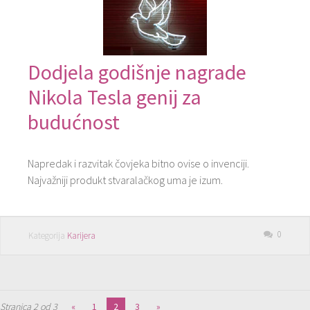
Dodjela godišnje nagrade
Nikola Tesla genij za
budućnost
Napredak i razvitak čovjeka bitno ovise o invenciji.
Najvažniji produkt stvaralačkog uma je izum.
0
Kategorija
Karijera
Stranica 2 od 3
«
1
2
3
»