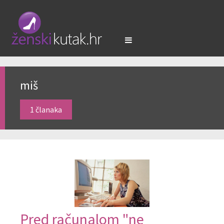
miš
1 članaka
Pred računalom "ne