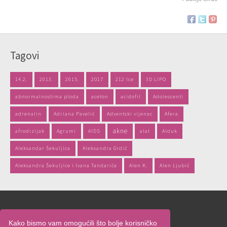
Tagovi
14.2.
2013.
2015.
2017
212 Ice
3D LIPO
abnormalnostima ploda
aceton
acidofil
Adolescenti
adrenalin
Adriana Pavelić
Adventski vijenac
Afera
akne
afrodizijak
Agrumi
AIDS
alat
Alduk
Aleksandar Šekuljica
Aleksandra Grdić
Aleksandra Šekuljice i Ivana Tandarića
Alen K.
Alen Ljubić
Naslovnica
Kako bismo vam omogućili što bolje korisničko