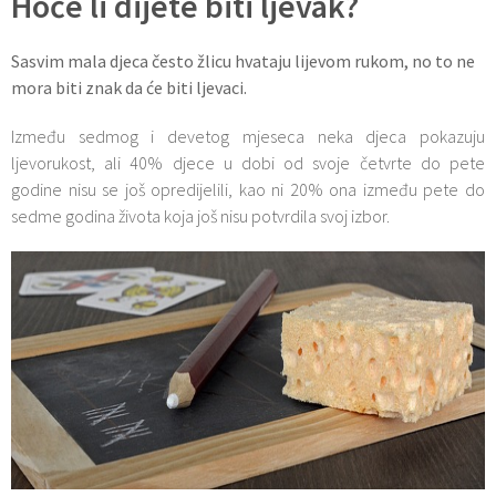
Hoće li dijete biti ljevak?
Sasvim mala djeca često žlicu hvataju lijevom rukom, no to ne
mora biti znak da će biti ljevaci.
Između sedmog i devetog mjeseca neka djeca pokazuju
ljevorukost, ali 40% djece u dobi od svoje četvrte do pete
godine nisu se još opredijelili, kao ni 20% ona između pete do
sedme godina života koja još nisu potvrdila svoj izbor.