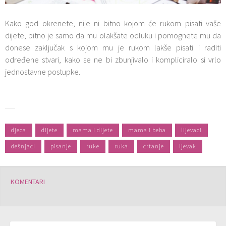
Kako god okrenete, nije ni bitno kojom će rukom pisati vaše
dijete, bitno je samo da mu olakšate odluku i pomognete mu da
donese zaključak s kojom mu je rukom lakše pisati i raditi
određene stvari, kako se ne bi zbunjivalo i kompliciralo si vrlo
jednostavne postupke.
djeca
dijete
mama i dijete
mama i beba
lijevaci
dešnjaci
pisanje
ruke
ruka
crtanje
ljevak
KOMENTARI