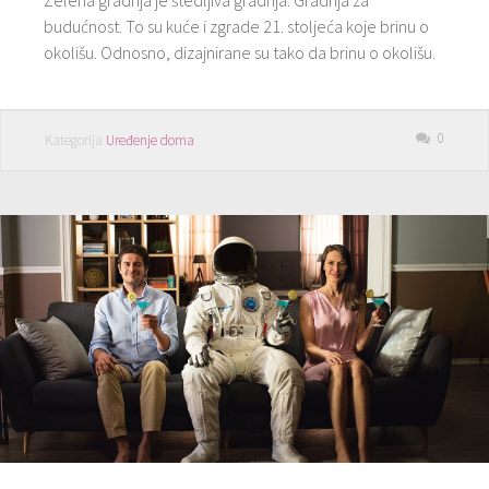
budućnost. To su kuće i zgrade 21. stoljeća koje brinu o
okolišu. Odnosno, dizajnirane su tako da brinu o okolišu.
0
Kategorija
Uređenje doma