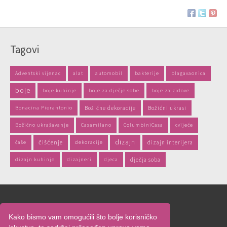
Tagovi
Adventski vijenac
alat
automobil
bakterije
blagavaonica
boje
boje kuhinje
boje za dječje sobe
boje za zidove
Bonacina Pierantonio
Božićne dekoracije
Božićni ukrasi
Božićno ukrašavanje
Casamilano
ColumbiniCasa
cvijeće
dizajn
čišćenje
čaše
dekoracije
dizajn interijera
dizajn kuhinje
dizajneri
djeca
dječja soba
Naslovnica
Kako bismo vam omogućili što bolje korisničko
O nama