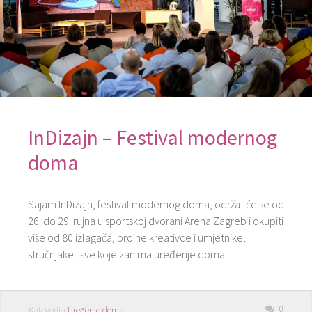
InDizajn – Festival modernog
doma
Sajam InDizajn, festival modernog doma, održat će se od
26. do 29. rujna u sportskoj dvorani Arena Zagreb i okupiti
više od 80 izlagača, brojne kreativce i umjetnike,
stručnjake i sve koje zanima uređenje doma.
0
Kategorija
Uređenje doma