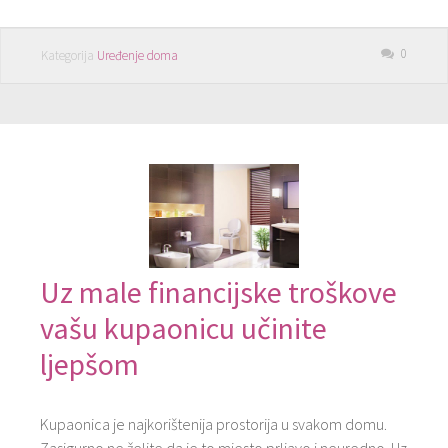
0
Kategorija
Uređenje doma
Uz male financijske troškove
vašu kupaonicu učinite
ljepšom
Kupaonica je najkorištenija prostorija u svakom domu.