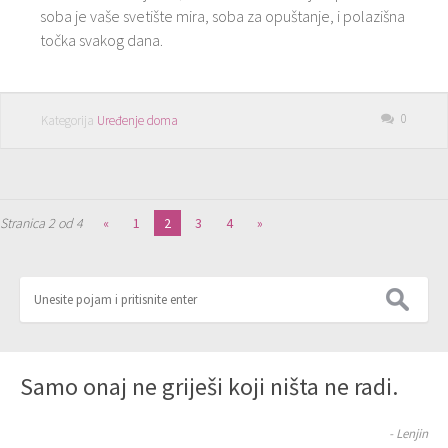
soba je vaše svetište mira, soba za opuštanje, i polazišna
točka svakog dana.
0
Kategorija
Uređenje doma
Stranica 2 od 4
«
1
2
3
4
»
Samo onaj ne griješi koji ništa ne radi.
- Lenjin