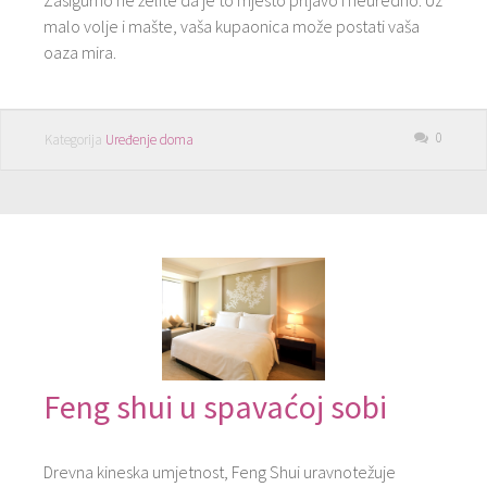
Zasigurno ne želite da je to mjesto prljavo i neuredno. Uz
malo volje i mašte, vaša kupaonica može postati vaša
oaza mira.
0
Kategorija
Uređenje doma
Feng shui u spavaćoj sobi
Drevna kineska umjetnost, Feng Shui uravnotežuje