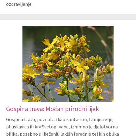
ozdravljenje.
Gospina trava: Moćan prirodni lijek
Gospina trava, poznata i kao kantarion, Ivanje zelje,
pljuskavica ili krv Svetog Ivana, iznimno je djelotvorna
biljka, posebno u liječenju lakših i srednje teških oblika