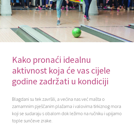
Kako pronaći idealnu
aktivnost koja će vas cijele
godine zadržati u kondiciji
Blagdani su tek završili, a većina nas već mašta o
zamamnim pješčanim plažama i valovima tirkiznog mora
koji se sudaraju s obalom dok ležimo na ručniku i upijamo
tople sunčeve zrake.