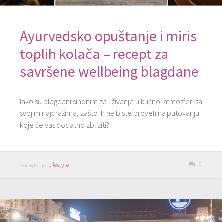
Ayurvedsko opuštanje i miris
toplih kolača – recept za
savršene wellbeing blagdane
Iako su blagdani sinonim za uživanje u kućnoj atmosferi sa
svojim najdražima, zašto ih ne biste proveli na putovanju
koje će vas dodatno zbližiti?
0
Kategorija
Lifestyle