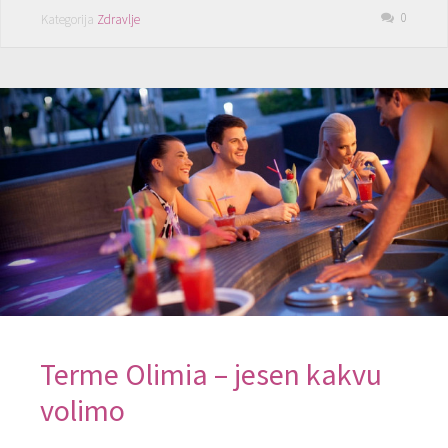
0
Kategorija
Zdravlje
Terme Olimia – jesen kakvu
volimo