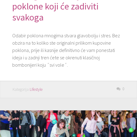
poklone koji će zadiviti
svakoga
Odabir poklona mnogima stvara glavobolju i stres. Bez
obzira na to koliko ste originalni prilikom kupovine
poklona, ​​prije ili kasnije definitivno će vam ponestati
ideja i u zadnji tren ćete se okrenuti klasičnoj
bombonijeri koju ˝svi vole˝.
0
Kategorija
Lifestyle