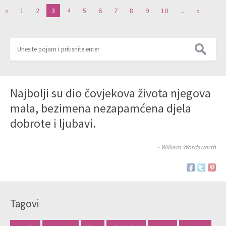
«
1
2
3
4
5
6
7
8
9
10
...
»
Najbolji su dio čovjekova života njegova
mala, bezimena nezapamćena djela
dobrote i ljubavi.
- William Wordsworth
Tagovi