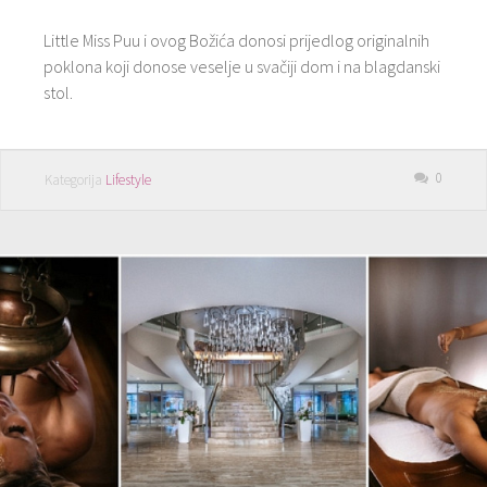
Little Miss Puu i ovog Božića donosi prijedlog originalnih
poklona koji donose veselje u svačiji dom i na blagdanski
stol.
0
Kategorija
Lifestyle