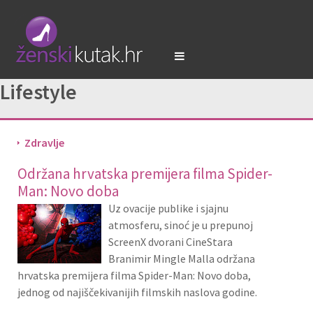
Lifestyle
Zdravlje
Održana hrvatska premijera filma Spider-
Man: Novo doba
Uz ovacije publike i sjajnu
atmosferu, sinoć je u prepunoj
ScreenX dvorani CineStara
Branimir Mingle Malla održana
hrvatska premijera filma Spider-Man: Novo doba,
jednog od najiščekivanijih filmskih naslova godine.