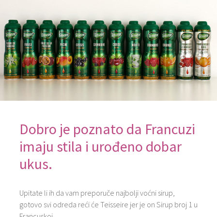
Dobro je poznato da Francuzi
imaju stila i urođeno dobar
ukus.
Upitate li ih da vam preporuče najbolji voćni sirup,
gotovo svi odreda reći će Teisseire jer je on Sirup broj 1 u
Francuskoj.