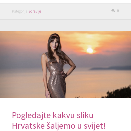
0
Kategorija
Zdravlje
Pogledajte kakvu sliku
Hrvatske šaljemo u svijet!