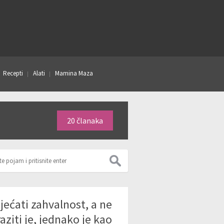
Recepti
Alati
Mamina Maza
20 članaka
jećati zahvalnost, a ne
raziti je, jednako je kao