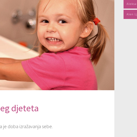
Aleksa
Alen L
eg djeteta
 je doba izražavanja sebe.