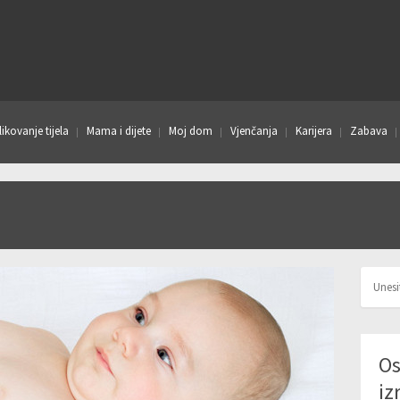
ikovanje tijela
Mama i dijete
Moj dom
Vjenčanja
Karijera
Zabava
Os
iz