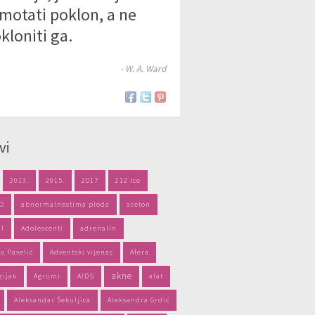
motati poklon, a ne
kloniti ga.
- W. A. Ward
vi
2013.
2015.
2017
212 Ice
PO
abnormalnostima ploda
aceton
il
Adolescenti
adrenalin
a Pavelić
Adventski vijenac
Afera
akne
zijak
Agrumi
AIDS
alat
Aleksandar Šekuljica
Aleksandra Grdić