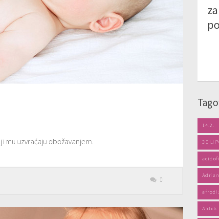
za
po
Tago
14.2.
elji mu uzvraćaju obožavanjem.
3D LI
acidof
Adrian
0
afrodi
Alduk