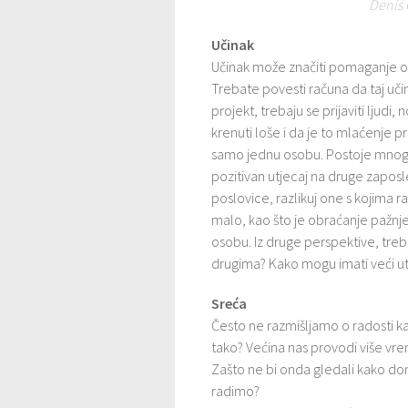
Denis 
Učinak
Učinak može značiti pomaganje odre
Trebate povesti računa da taj uč
projekt, trebaju se prijaviti ljud
krenuti loše i da je to mlaćenje p
samo jednu osobu. Postoje mnogi na
pozitivan utjecaj na druge zaposle
poslovice, razlikuj one s kojima r
malo, kao što je obraćanje pažnje
osobu. Iz druge perspektive, treb
drugima? Kako mogu imati veći ut
Sreća
Često ne razmišljamo o radosti ka
tako? Većina nas provodi više vr
Zašto ne bi onda gledali kako doni
radimo?