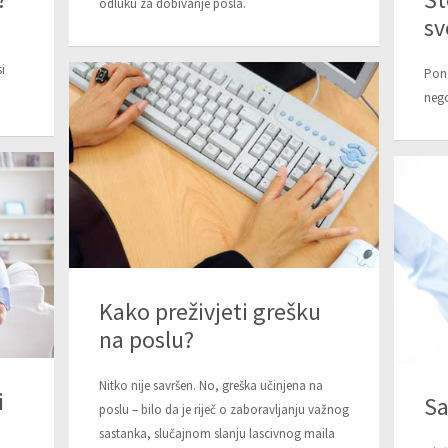
odluku za dobivanje posla.
sv
i
Pone
nego
Kako preživjeti grešku
na poslu?
Nitko nije savršen. No, greška učinjena na
i
Sa
poslu – bilo da je riječ o zaboravljanju važnog
sastanka, slučajnom slanju lascivnog maila