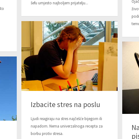
Ojač
šefu umjesto najboljem prijatelju...
što
živo
podr
tem
Izbacite stres na poslu
Ljudi reagiraju na stres najčešće bijegom ili
Na
napadom. Nema univerzalnoga recepta za
borbu protiv stresa.
pi