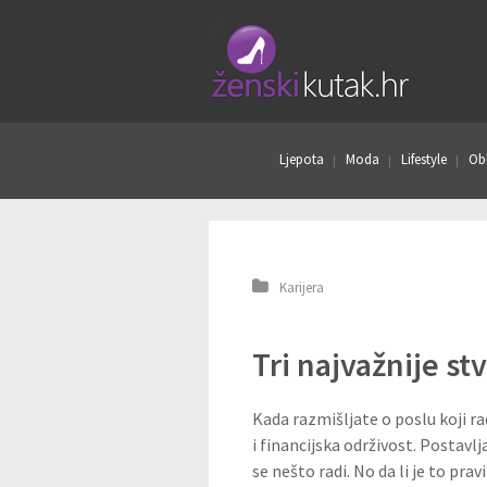
Ljepota
Moda
Lifestyle
Obl
Karijera
Tri najvažnije st
Kada razmišljate o poslu koji rad
i financijska održivost. Postavl
se nešto radi. No da li je to pra