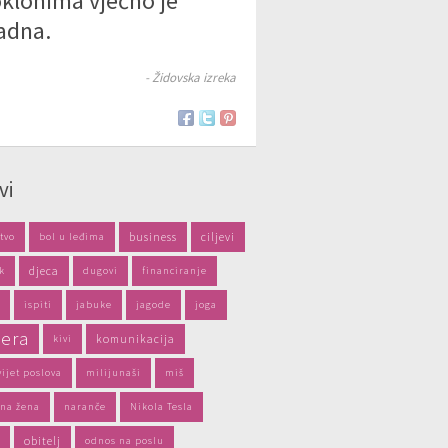
klonima vječno je
adna.
- Židovska izreka
vi
business
ciljevi
tvo
bol u leđima
djeca
k
dugovi
financiranje
ispiti
jabuke
jagode
joga
jera
komunikacija
kivi
vijet poslova
milijunaši
miš
na žena
naranče
Nikola Tesla
obitelj
odnos na poslu