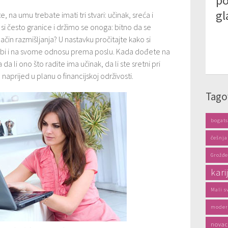
po
gl
e, na umu trebate imati tri stvari: učinak, sreća i
 si često granice i držimo se onoga: bitno da se
 način razmišljanja? U nastavku pročitajte kako si
sebi i na svome odnosu prema poslu. Kada dođete na
da li ono što radite ima učinak, da li ste sretni pri
naprijed u planu o financijskoj održivosti.
Tago
bogats
češnja
Grožđe
kari
Mali s
moder
novac