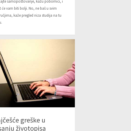
ajte samopoštovanje, kažu pobornici, i
t će vam biti bolji. No, ne baš u svim
učjima, kaže pregled niza studija na tu
u.
jčešće greške u
sanju životopisa