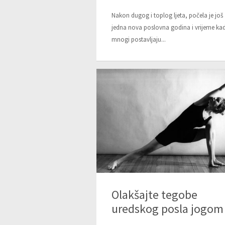
Nakon dugog i toplog ljeta, počela je još
jedna nova poslovna godina i vrijeme kad
mnogi postavljaju...
Olakšajte tegobe
uredskog posla jogom