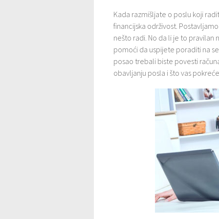
Kada razmišljate o poslu koji radit
financijska održivost. Postavljamo
nešto radi. No da li je to pravilan
pomoći da uspijete poraditi na 
posao trebali biste povesti računa 
obavljanju posla i što vas pokreće 