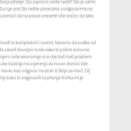
avlja pitanje: Što zapravo volite raditi? Što je vama
? Da li je ono što radite povezano s odgovorima na
u pomoći da na posao unesete više sreće i da tako
ilnosti su kompleksni i osobni. Naravno da svatko od
da zaradi dovoljnu svotu kako bi pokrio osnovne
anjem naše ekonomije ovo nije baš mali problem.
uke baziraju na uvjerenju da novac donosi više
 novac kao odgovor na strah ili želju za moći. Cilj
nju kako bi odgovorili na pitanja: Kolika mi je