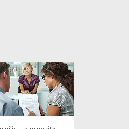
o učiniti ako mrzite