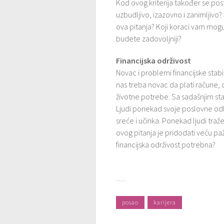
Kod ovog kriterija također se post
uzbudljivo, izazovno i zanimljivo
ova pitanja? Koji koraci vam mog
budete zadovoljniji?
Financijska održivost
Novac i problemi financijske stab
nas treba novac da plati račune, 
životne potrebe. Sa sadašnjim st
Ljudi ponekad svoje poslovne odl
sreće i učinka. Ponekad ljudi traže
ovog pitanja je pridodati veću paž
financijska održivost potrebna?
posao
karijera