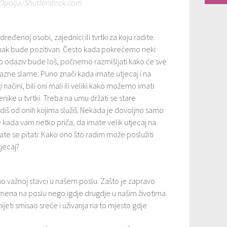
Opolja/Shutterstock.com
đenoj osobi, zajednici ili tvrtki za koju radite.
inak bude pozitivan. Često kada pokrećemo neki
i, no odaziv bude loš, počnemo razmišljati kako će sve
razne slame. Puno znači kada imate utjecaj i na
čini, bili oni mali ili veliki kako možemo imati
nike u tvrtki. Treba na umu držati se stare
adiš od onih kojima služiš. Nekada je dovoljno samo
 kada vam netko priča, da imate velik utjecaj na
ate se pitati: Kako ono što radim može poslužiti
jecaj?
o važnoj stavci u našem poslu. Zašto je zapravo
emena na poslu nego igdje drugdje u našim životima.
jeti smisao sreće i uživanja na to mjesto gdje