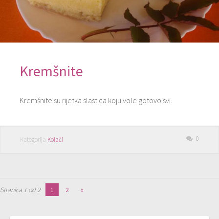
Kremšnite
Kremšnite su rijetka slastica koju vole gotovo svi.
0
Kategorija
Kolači
Stranica 1 od 2
1
2
»