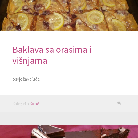
Baklava sa orasima i
višnjama
osvježavajuće
0
Kategorija
Kolači