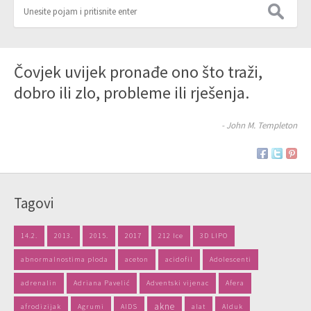
Čovjek uvijek pronađe ono što traži,
dobro ili zlo, probleme ili rješenja.
- John M. Templeton
Tagovi
14.2.
2013.
2015.
2017
212 Ice
3D LIPO
abnormalnostima ploda
aceton
acidofil
Adolescenti
adrenalin
Adriana Pavelić
Adventski vijenac
Afera
akne
afrodizijak
Agrumi
AIDS
alat
Alduk