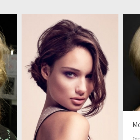
Mo
Želi