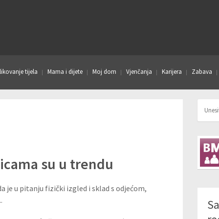
ikovanje tijela
Mama i dijete
Moj dom
Vjenčanja
Karijera
Zabava
nicama su u trendu
a je u pitanju fizički izgled i sklad s odjećom,
.
Sa