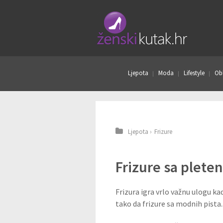
Ljepota
Moda
Lifestyle
Obl
Ljepota
›
Frizure
Frizure sa plete
Frizura igra vrlo važnu ulogu kad
tako da frizure sa modnih pista..