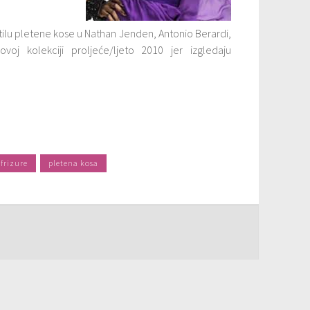
stilu pletene kose u Nathan Jenden, Antonio Berardi,
voj kolekciji proljeće/ljeto 2010 jer izgledaju
frizure
pletena kosa