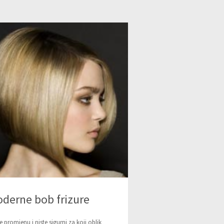
derne bob frizure
te promjenu i niste sigurni za koji oblik