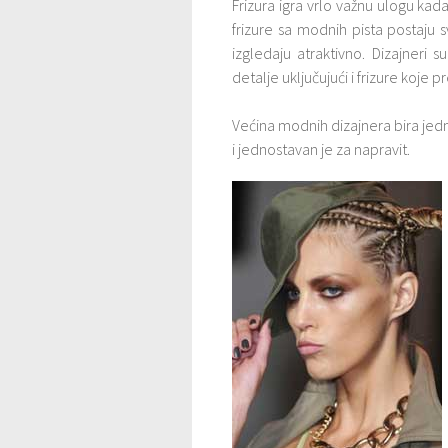
Frizura igra vrlo važnu ulogu kada
frizure sa modnih pista postaju sv
izgledaju atraktivno. Dizajneri su
detalje uključujući i frizure koje p
Većina modnih dizajnera bira jedn
i jednostavan je za napravit.