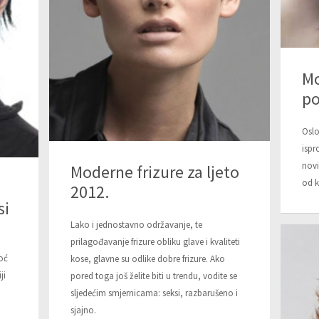
Mo
po
Oslo
ispr
novi
Moderne frizure za ljeto
od k
2012.
si
Lako i jednostavno održavanje, te
prilagođavanje frizure obliku glave i kvaliteti
oć
kose, glavne su odlike dobre frizure. Ako
ji
pored toga još želite biti u trendu, vodite se
sljedećim smjernicama: seksi, razbarušeno i
sjajno.