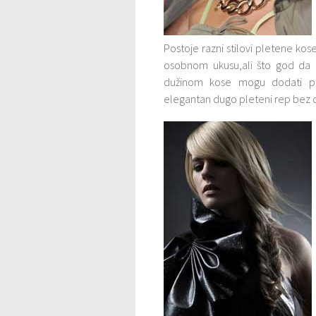
Postoje razni stilovi pletene kos
osobnom ukusu,ali što god da i
dužinom kose mogu dodati pr
elegantan dugo pleteni rep bez 