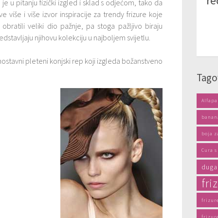
re
 je u pitanju fizički izgled i sklad s odjećom, tako da
e više i više izvor inspiracije za trendy frizure koje
 obratili veliki dio pažnje, pa stoga pažljivo biraju
redstavljaju njihovu kolekciju u najboljem svijetlu.
ostavni pleteni konjski rep koji izgleda božanstveno
Tago
Alfapa
banan
boja z
Cura 
duga
fri
frizur
frizur