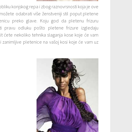
 obliku konjskog repa i zbog raznovrsnosti koja je ove
možete odabrati više ženstveniji stil poput pletene
etenicu preko glave. Koju god da pletenu frizuru
ti pravu odluku pošto pletene frizure izgledaju
čit ćete nekoliko tehnika slaganja kose koje će vam
i zanimljive pletenice na vašoj kosi koje će vam uz