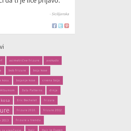
ći da ti je lice prljavo.
- Sicilijanska
vi
rf
asimetrične frizure
avokado
a
bob frizure
boja kose
a kosu
bojanje kose
crvena boja
s Albumom
Data Patterns
dinja
 kosa
Eric Bechelet
frizura
zure
frizure 2010.
frizure 2012
e 2013
frizure u trendu
e za vjenčanje
hair
Hair le Queen