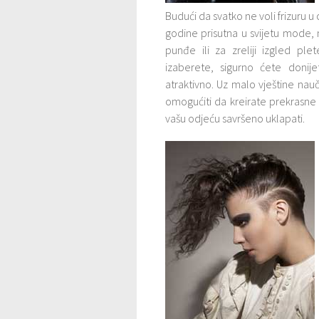
Budući da svatko ne voli frizuru u
godine prisutna u svijetu mode, 
punđe ili za zreliji izgled pl
izaberete, sigurno ćete donije
atraktivno. Uz malo vještine nau
omogućiti da kreirate prekrasne 
vašu odjeću savršeno uklapati.