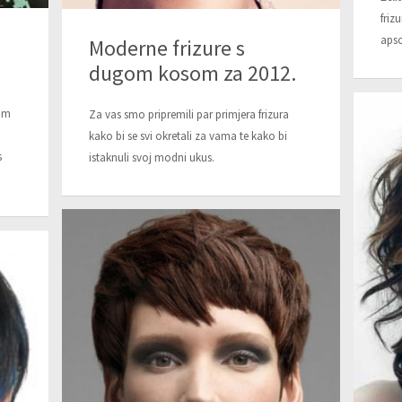
friz
apso
Moderne frizure s
dugom kosom za 2012.
om
Za vas smo pripremili par primjera frizura
kako bi se svi okretali za vama te kako bi
s
istaknuli svoj modni ukus.