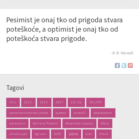
Pesimist je onaj tko od prigoda stvara
poteškoće, a optimist je onaj tko od
poteškoća stvara prigode.
- R. B. Mansell
Tagovi
14.2.
2013.
2015.
2017
212 Ice
3D LIPO
abnormalnostima ploda
aceton
acidofil
Adolescenti
adrenalin
Adriana Pavelić
Adventski vijenac
Afera
akne
afrodizijak
Agrumi
AIDS
alat
Alduk