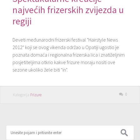
najvećih frizerskih zvijezda u
regiji
Deveti međunarodni frizerski festival "Hairstyle News
2012" koji se ovog vikenda održao u Opatiji ugostio je
poznata domaća i regionalna frizerska lica i znatiželjnim
posjetiteljima otkrio kakve frizure moraju nositi ove
sezone ukoliko žele biti "in".
0
Kategorija
Frizure