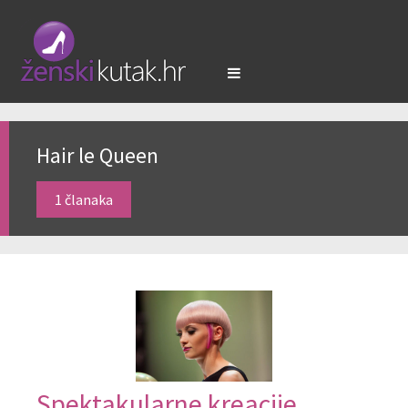
Hair le Queen
1 članaka
Spektakularne kreacije