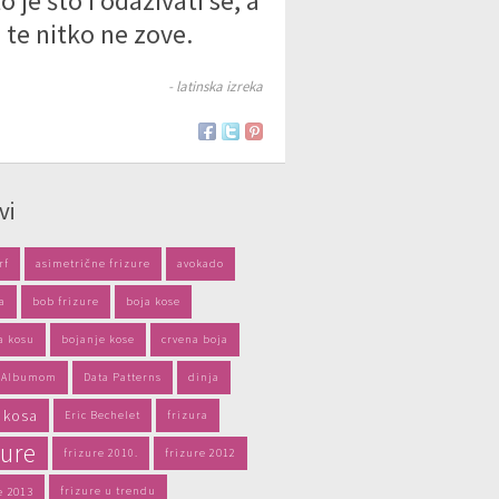
to je što i odazivati se, a
 te nitko ne zove.
- latinska izreka
vi
rf
asimetrične frizure
avokado
a
bob frizure
boja kose
a kosu
bojanje kose
crvena boja
s Albumom
Data Patterns
dinja
 kosa
Eric Bechelet
frizura
zure
frizure 2010.
frizure 2012
e 2013
frizure u trendu