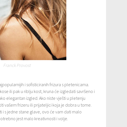
Franck Provost
opularnijih i sofisticiranih frizura s pletenicama.
ose ili pak u riblju kost, kruna će izgledati savršeno i
ko elegantan izgled. Ako niste vješti u pletenju
ti vašem frizeru ili prijateljici koja je dobra u tome.
ti i s jedne stane glave, ovo će vam dati malo
otrebno jest malo kreativnosti i volje.