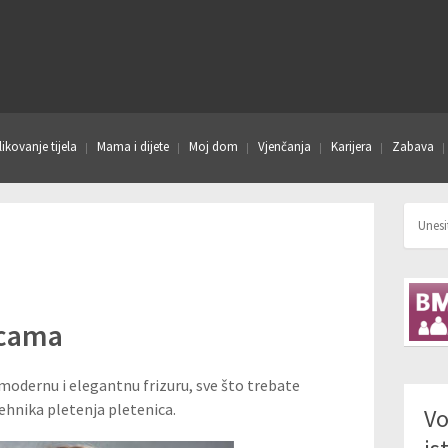
ikovanje tijela
Mama i dijete
Moj dom
Vjenčanja
Karijera
Zabava
icama
 modernu i elegantnu frizuru, sve što trebate
tehnika pletenja pletenica.
Vo