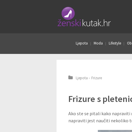
Ljepota
Moda
Lifestyle
Obl
Ljepota
›
Frizure
Frizure s pleten
Ako ste se pitali kako napraviti
napraviti jest naučiti nekoliko 