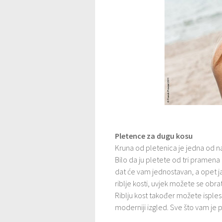
Pletence za dugu kosu
Kruna od pletenica je jedna od najp
Bilo da ju pletete od tri pramena k
dat će vam jednostavan, a opet ja
riblje kosti, uvjek možete se obrati
Riblju kost također možete isples
moderniji izgled. Sve što vam je p