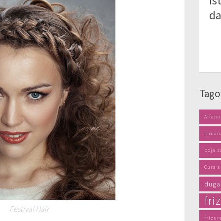
is
da
Tago
Alfapa
banan
boja z
Cura 
duga
fri
Festival Hair
frizur