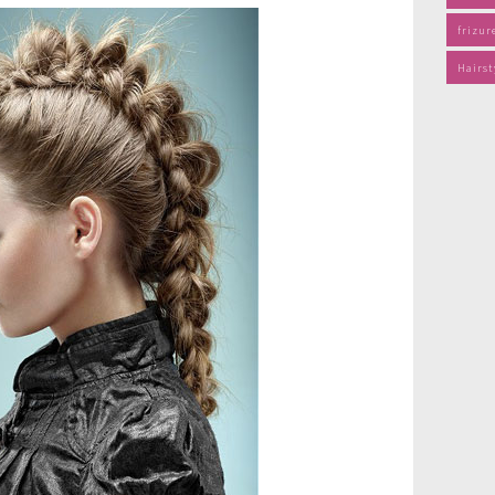
frizur
Hairst