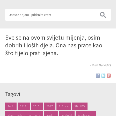
Sve se na ovom svijetu mijenja, osim
dobrih i loših djela. Ona nas prate kao
što tijelo prati sjena.
- Ruth Benedict
Tagovi
14.2.
2013.
2015.
2017
212 Ice
3D LIPO
abnormalnostima ploda
aceton
acidofil
Adolescenti