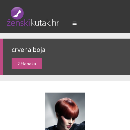
crvena boja
2 članaka