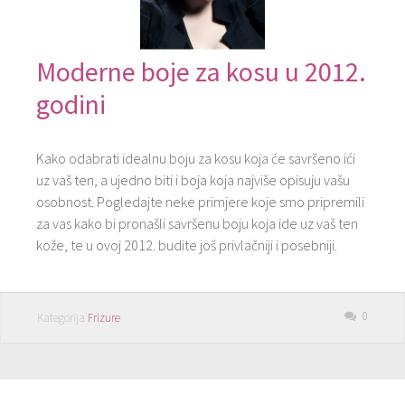
Moderne boje za kosu u 2012.
godini
Kako odabrati idealnu boju za kosu koja će savršeno ići
uz vaš ten, a ujedno biti i boja koja najviše opisuju vašu
osobnost. Pogledajte neke primjere koje smo pripremili
za vas kako bi pronašli savršenu boju koja ide uz vaš ten
kože, te u ovoj 2012. budite još privlačniji i posebniji.
0
Kategorija
Frizure