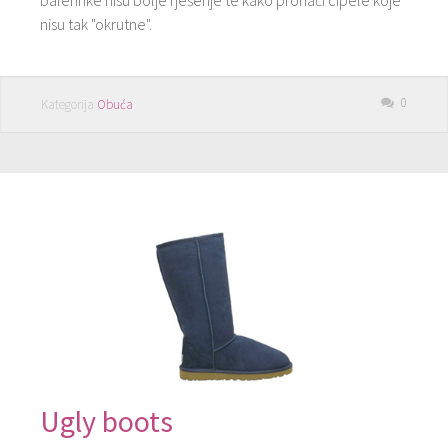
balerinke nisu bolje rješenje te kako pronaći cipele koje
nisu tak "okrutne".
0
Kategorija
Obuća
Ugly boots