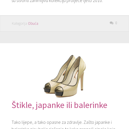
su stvoriti zanimljivu kolekciju proljeće ljeto 2010.
0
Kategorija
Obuća
Štikle, japanke ili balerinke
Tako lijepe, a tako opasne za zdravlje. Zašto japanke i