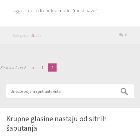
Ugg čizme su trenutno modni "must-have".
0
Kategorija
Obuća
Stranica 2 od 2
«
1
2
Krupne glasine nastaju od sitnih
šaputanja