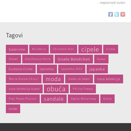
- nepoznati autor
Tagovi
cipele
balerinke
Burberry
Christian Dior
čizme
Gisele Bündchen
Diesel
Gianfranco Ferre
Guess
japanke
Gumene čizme
Ipanema
Ipanema 2012
moda
Maria Grazia Chiuri
moda za jesen
nova kolekcija
obuća
nova kolekcija Guess
Philip Treacy
sandale
Pier Paolo Piccioli
Stella McCartney
štikle
torbe