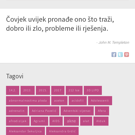
Čovjek uvijek pronađe ono što traži,
dobro ili zlo, probleme ili rješenja.
- John M. Templeton
Tagovi
14.2.
2013.
2015.
2017
212 Ice
3D LIPO
abnormalnostima ploda
aceton
acidofil
Adolescenti
adrenalin
Adriana Pavelić
Adventski vijenac
Afera
akne
afrodizijak
Agrumi
AIDS
alat
Alduk
Aleksandar Šekuljica
Aleksandra Grdić