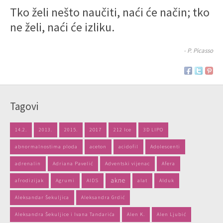
Tko želi nešto naučiti, naći će način; tko
ne želi, naći će izliku.
- P. Picasso
Tagovi
14.2.
2013.
2015.
2017
212 Ice
3D LIPO
abnormalnostima ploda
aceton
acidofil
Adolescenti
adrenalin
Adriana Pavelić
Adventski vijenac
Afera
akne
afrodizijak
Agrumi
AIDS
alat
Alduk
Aleksandar Šekuljica
Aleksandra Grdić
Aleksandra Šekuljice i Ivana Tandarića
Alen K.
Alen Ljubić