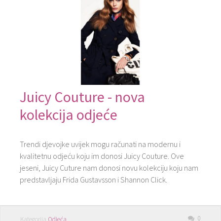
Juicy Couture - nova
kolekcija odjeće
Trendi djevojke uvijek mogu računati na modernu i
kvalitetnu odjeću koju im donosi Juicy Couture. Ove
jeseni, Juicy Cuture nam donosi novu kolekciju koju nam
predstavljaju Frida Gustavsson i Shannon Click.
0
Kategorija
Odjeća