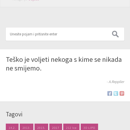
Teško je voljeti nekoga s kime se nikada
ne smijemo.
- A.Repplier
Tagovi
14.2.
2013.
2015.
2017
212 Ice
3D LIPO